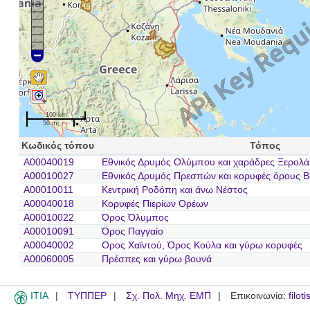
100 km
50 mi
Κωδικός τόπου
Τόπος
A00040019
Εθνικός Δρυμός Ολύμπου και χαράδρες Ξερολά
A00010027
Εθνικός Δρυμός Πρεσπών και κορυφές όρους Β
A00010011
Κεντρική Ροδόπη και άνω Νέστος
A00040018
Κορυφές Πιερίων Ορέων
A00010022
Όρος Όλυμπος
A00010091
Όρος Παγγαίο
A00040002
Ορος Χαϊντού, Όρος Κούλα και γύρω κορυφές
A00060005
Πρέσπες και γύρω βουνά
ITIA
ΤΥΠΠΕΡ
Σχ. Πολ. Μηχ. ΕΜΠ
Επικοινωνία:
filot