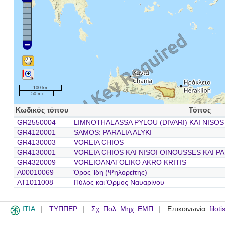
100 km
50 mi
Κωδικός τόπου
Τόπος
GR2550004
LIMNOTHALASSA PYLOU (DIVARI) KAI NISOS
GR4120001
SAMOS: PARALIA ALYKI
GR4130003
VOREIA CHIOS
GR4130001
VOREIA CHIOS KAI NISOI OINOUSSES KAI P
GR4320009
VOREIOANATOLIKO AKRO KRITIS
A00010069
Όρος Ίδη (Ψηλορείτης)
AT1011008
Πύλος και Όρμος Ναυαρίνου
ITIA
ΤΥΠΠΕΡ
Σχ. Πολ. Μηχ. ΕΜΠ
Επικοινωνία:
filot