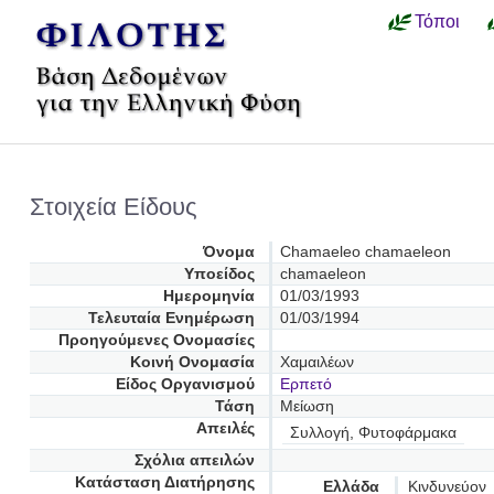
Τόποι
Στοιχεία Είδους
Όνομα
Chamaeleo chamaeleon
Υποείδος
chamaeleon
Ημερομηνία
01/03/1993
Τελευταία Ενημέρωση
01/03/1994
Προηγούμενες Oνομασίες
Κοινή Ονομασία
Χαμαιλέων
Είδος Οργανισμού
Ερπετό
Τάση
Μείωση
Απειλές
Συλλογή, Φυτοφάρμακα
Σχόλια απειλών
Κατάσταση Διατήρησης
Ελλάδα
Κινδυνεύον