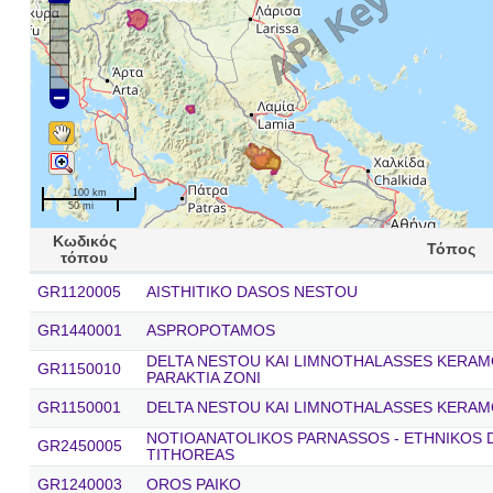
100 km
50 mi
Κωδικός
Τόπος
τόπου
GR1120005
AISTHITIKO DASOS NESTOU
GR1440001
ASPROPOTAMOS
DELTA NESTOU KAI LIMNOTHALASSES KERAMOT
GR1150010
PARAKTIA ZONI
GR1150001
DELTA NESTOU KAI LIMNOTHALASSES KERAM
NOTIOANATOLIKOS PARNASSOS - ETHNIKOS
GR2450005
TITHOREAS
GR1240003
OROS PAIKO