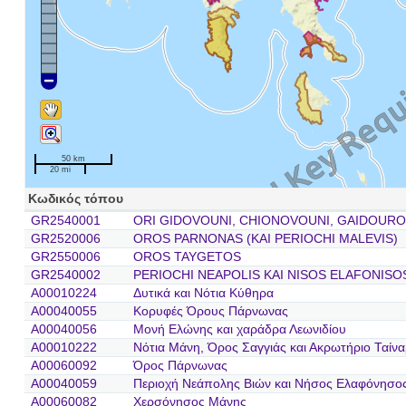
50 km
20 mi
Κωδικός τόπου
GR2540001
ORI GIDOVOUNI, CHIONOVOUNI, GAIDOURO
GR2520006
OROS PARNONAS (KAI PERIOCHI MALEVIS)
GR2550006
OROS TAYGETOS
GR2540002
PERIOCHI NEAPOLIS KAI NISOS ELAFONISO
A00010224
Δυτικά και Νότια Κύθηρα
A00040055
Κορυφές Όρους Πάρνωνας
A00040056
Μονή Ελώνης και χαράδρα Λεωνιδίου
A00010222
Νότια Μάνη, Όρος Σαγγιάς και Ακρωτήριο Ταίν
A00060092
Όρος Πάρνωνας
A00040059
Περιοχή Νεάπολης Βιών και Νήσος Ελαφόνησο
A00060082
Χερσόνησος Μάνης