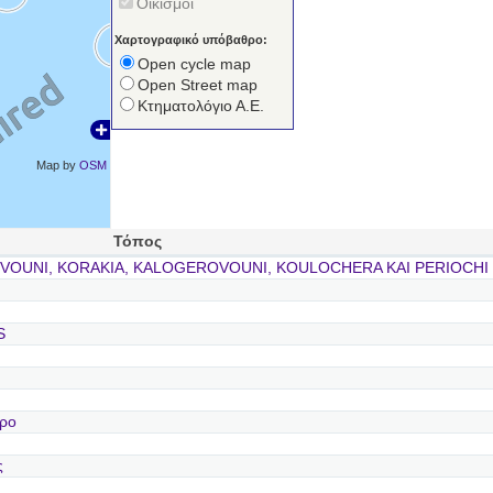
Οικισμοί
Χαρτογραφικό υπόβαθρο:
Open cycle map
Open Street map
Κτηματολόγιο Α.Ε.
Map by
OSM
Τόπος
VOUNI, KORAKIA, KALOGEROVOUNI, KOULOCHERA KAI PERIOCH
S
αρο
ς