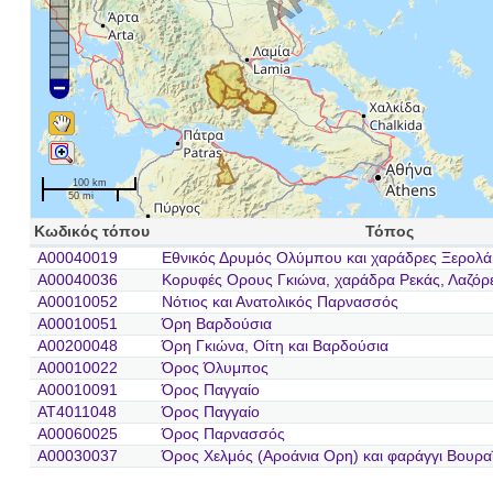
100 km
50 mi
Κωδικός τόπου
Τόπος
A00040019
Εθνικός Δρυμός Ολύμπου και χαράδρες Ξερολά
A00040036
Κορυφές Ορους Γκιώνα, χαράδρα Ρεκάς, Λαζόρε
A00010052
Νότιος και Ανατολικός Παρνασσός
A00010051
Όρη Βαρδούσια
A00200048
Όρη Γκιώνα, Οίτη και Βαρδούσια
A00010022
Όρος Όλυμπος
A00010091
Όρος Παγγαίο
AT4011048
Όρος Παγγαίο
A00060025
Όρος Παρνασσός
A00030037
Όρος Χελμός (Αροάνια Ορη) και φαράγγι Βουρα