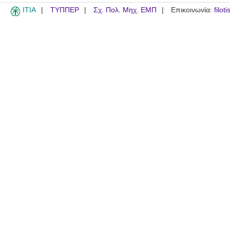
ITIA
ΤΥΠΠΕΡ
Σχ. Πολ. Μηχ. ΕΜΠ
Επικοινωνία:
filot