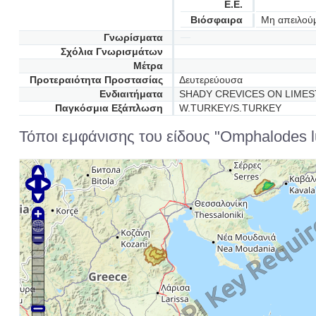
Ε.Ε.
Βιόσφαιρα
Μη απειλού
Γνωρίσματα
Σχόλια Γνωρισμάτων
Μέτρα
Προτεραιότητα Προστασίας
Δευτερεύουσα
Ενδιαιτήματα
SHADY CREVICES ON LIMEST
Παγκόσμια Εξάπλωση
W.TURKEY/S.TURKEY
Τόποι εμφάνισης του είδους "Omphalodes lu