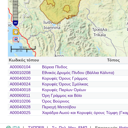
50 km
20 mi
Κωδικός τόπου
Τόπος
A00060104
Βόρεια Πίνδος
A00010208
Εθνικός Δρυμός Πίνδου (Βάλλια Κάλντα)
A00040020
Κορυφές Όρους Γράμμος
A00040024
Κορυφές Όρους Σμόλικας
A00040018
Κορυφές Πιερίων Ορέων
A00060011
Όρη Γράμμος και Βόϊο
A00010206
Όρος Βούρινος
A00040028
Περιοχή Μετσόβου
A00040025
Χαράδρα Αωού και Κορυφές όρους Τύμφη (Γκα
ITIA
ΤΥΠΠΕΡ
Σχ. Πολ. Μηχ. ΕΜΠ
Επικοινωνία:
filot