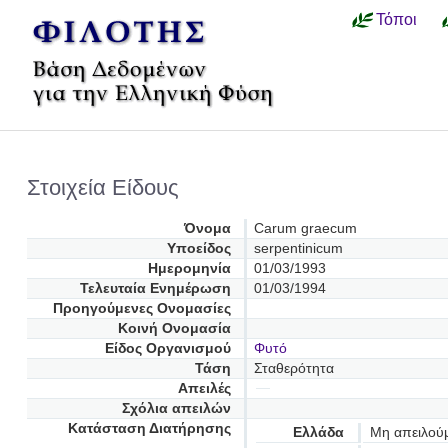
Τόποι
Στοιχεία Είδους
Όνομα
Carum graecum
Υποείδος
serpentinicum
Ημερομηνία
01/03/1993
Τελευταία Ενημέρωση
01/03/1994
Προηγούμενες Oνομασίες
Κοινή Ονομασία
Είδος Οργανισμού
Φυτό
Τάση
Σταθερότητα
Απειλές
Σχόλια απειλών
Κατάσταση Διατήρησης
Ελλάδα
Μη απειλού