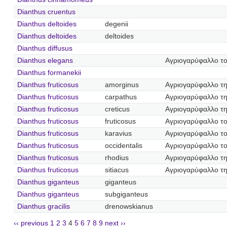
Dianthus cruentus
Dianthus deltoides
degenii
Dianthus deltoides
deltoides
Dianthus diffusus
Dianthus elegans
Αγριογαρύφαλλο τ
Dianthus formanekii
Dianthus fruticosus
amorginus
Αγριογαρύφαλλο τ
Dianthus fruticosus
carpathus
Αγριογαρύφαλλο τ
Dianthus fruticosus
creticus
Αγριογαρύφαλλο τ
Dianthus fruticosus
fruticosus
Αγριογαρύφαλλο το
Dianthus fruticosus
karavius
Αγριογαρύφαλλο το
Dianthus fruticosus
occidentalis
Αγριογαρύφαλλο το
Dianthus fruticosus
rhodius
Αγριογαρύφαλλο τ
Dianthus fruticosus
sitiacus
Αγριογαρύφαλλο τη
Dianthus giganteus
giganteus
Dianthus giganteus
subgiganteus
Dianthus gracilis
drenowskianus
‹‹ previous
1
2
3
4
5
6
7
8
9
next ››