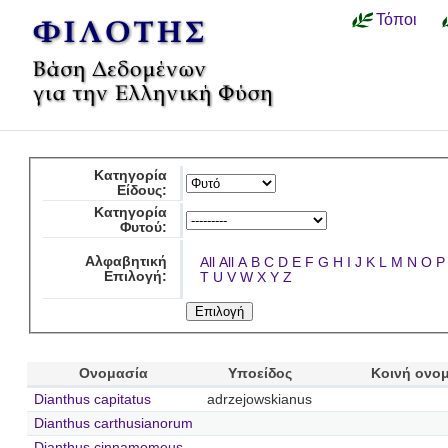
Τόποι
Κατηγορία
Είδους:
Κατηγορία
Φυτού:
Αλφαβητική
All
All
A
B
C
D
E
F
G
H
I
J
K
L
M
N
O
P
Επιλογή:
T
U
V
W
X
Y
Z
Ονομασία
Υποείδος
Κοινή ονο
Dianthus capitatus
adrzejowskianus
Dianthus carthusianorum
Dianthus cinnamomeus