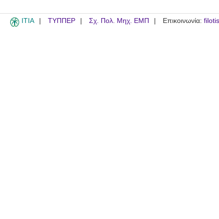
ITIA
ΤΥΠΠΕΡ
Σχ. Πολ. Μηχ. ΕΜΠ
Επικοινωνία:
filot