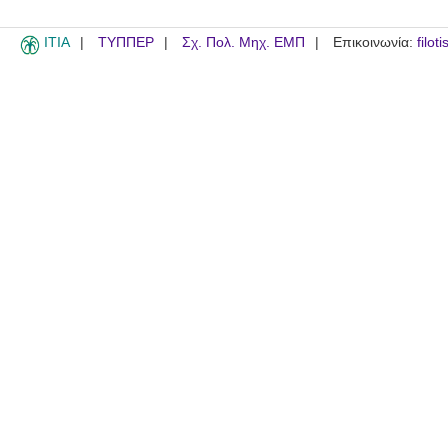
ITIA
ΤΥΠΠΕΡ
Σχ. Πολ. Μηχ. ΕΜΠ
Επικοινωνία:
filot