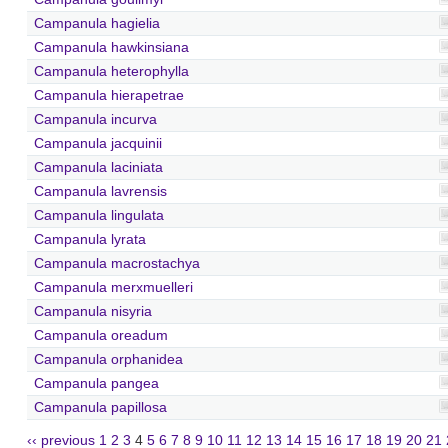
Campanula hagielia
Campanula hawkinsiana
Campanula heterophylla
Campanula hierapetrae
Campanula incurva
Campanula jacquinii
Campanula laciniata
Campanula lavrensis
Campanula lingulata
Campanula lyrata
Campanula macrostachya
Campanula merxmuelleri
Campanula nisyria
Campanula oreadum
Campanula orphanidea
Campanula pangea
Campanula papillosa
‹‹ previous
1
2
3
4
5
6
7
8
9
10
11
12
13
14
15
16
17
18
19
20
21