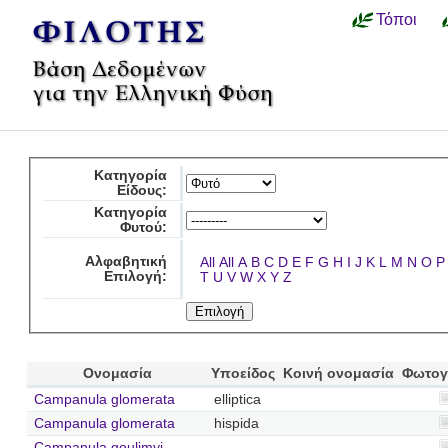
Τόποι
Κατηγορία
Είδους:
Κατηγορία
Φυτού:
Αλφαβητική
All
All
A
B
C
D
E
F
G
H
I
J
K
L
M
N
O
P
Επιλογή:
T
U
V
W
X
Y
Z
Ονομασία
Υποείδος
Κοινή ονομασία
Φωτογ
Campanula glomerata
elliptica
Campanula glomerata
hispida
Campanula goulimyi