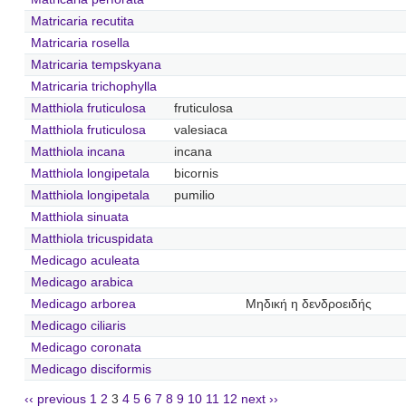
Matricaria recutita
Matricaria rosella
Matricaria tempskyana
Matricaria trichophylla
Matthiola fruticulosa
fruticulosa
Matthiola fruticulosa
valesiaca
Matthiola incana
incana
Matthiola longipetala
bicornis
Matthiola longipetala
pumilio
Matthiola sinuata
Matthiola tricuspidata
Medicago aculeata
Medicago arabica
Medicago arborea
Μηδική η δενδροειδής
Medicago ciliaris
Medicago coronata
Medicago disciformis
‹‹ previous
1
2
3
4
5
6
7
8
9
10
11
12
next ››