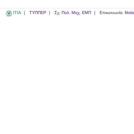
ITIA
ΤΥΠΠΕΡ
Σχ. Πολ. Μηχ. ΕΜΠ
Επικοινωνία:
filot