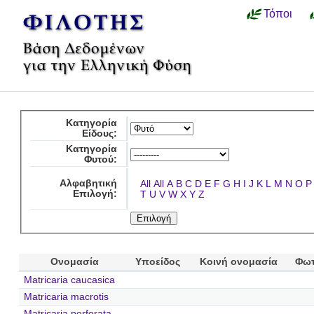
Τόποι
Κατηγορία
Είδους:
Κατηγορία
Φυτού:
Αλφαβητική
All
All
A
B
C
D
E
F
G
H
I
J
K
L
M
N
O
P
Επιλογή:
T
U
V
W
X
Y
Z
Ονομασία
Υποείδος
Κοινή ονομασία
Φωτ
Matricaria caucasica
Matricaria macrotis
Matricaria perforata