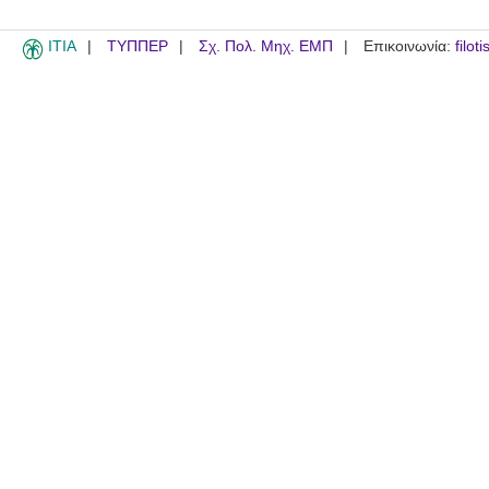
ITIA
ΤΥΠΠΕΡ
Σχ. Πολ. Μηχ. ΕΜΠ
Επικοινωνία:
filot