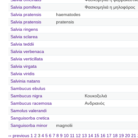
Salvia pomifera
Φασκομηλιά η μηλοφόρος
Salvia pratensis
haematodes
Salvia pratensis
pratensis
Salvia ringens
Salvia sclarea
Salvia teddii
Salvia verbenaca
Salvia verticillata
Salvia virgata
Salvia viridis
Salvinia natans
Sambucus ebulus
Sambucus nigra
Κουκοξυλιά
Sambucus racemosa
Ανδριανός
Samolus valerandi
Sanguisorba cretica
Sanguisorba minor
magnolii
‹‹ previous
1
2
3
4
5
6
7
8
9
10
11
12
13
14
15
16
17
18
19
20
21