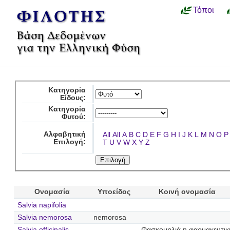
Τόποι
Κατηγορία
Είδους:
Κατηγορία
Φυτού:
Αλφαβητική
All
All
A
B
C
D
E
F
G
H
I
J
K
L
M
N
O
P
Επιλογή:
T
U
V
W
X
Y
Z
Ονομασία
Υποείδος
Κοινή ονομασία
Salvia napifolia
Salvia nemorosa
nemorosa
Salvia officinalis
Φασκομηλιά η φαρμακευτικ