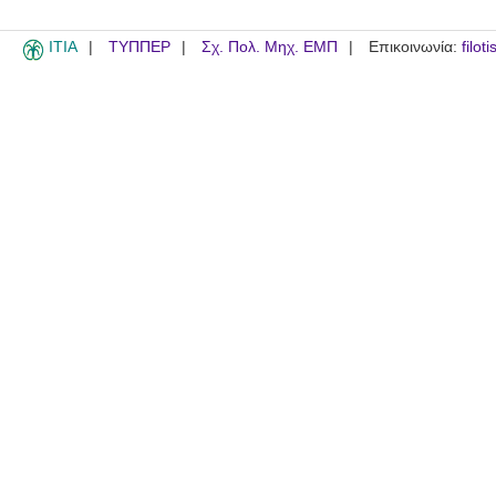
ITIA
ΤΥΠΠΕΡ
Σχ. Πολ. Μηχ. ΕΜΠ
Επικοινωνία:
filot