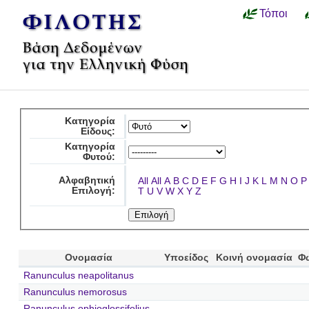
Τόποι
Κατηγορία
Είδους:
Κατηγορία
Φυτού:
Αλφαβητική
All
All
A
B
C
D
E
F
G
H
I
J
K
L
M
N
O
P
Επιλογή:
T
U
V
W
X
Y
Z
Ονομασία
Υποείδος
Κοινή ονομασία
Φ
Ranunculus neapolitanus
Ranunculus nemorosus
Ranunculus ophioglossifolius