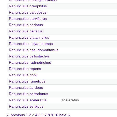
Ranunculus oreophilus
Ranunculus paludosus
Ranunculus parviflorus
Ranunculus pedatus
Ranunculus peltatus
Ranunculus platanifolius
Ranunculus polyanthemos
Ranunculus pseudomontanus
Ranunculus psilostachys
Ranunculus radinotrichus
Ranunculus repens
Ranunculus rionii
Ranunculus rumelicus
Ranunculus sardous
Ranunculus sartorianus
Ranunculus sceleratus
sceleratus
Ranunculus serbicus
‹‹ previous
1
2
3
4
5
6
7
8
9
10
next ››