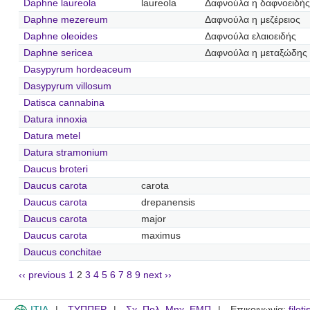
Daphne laureola
laureola
Δαφνούλα η δαφνοειδής
Daphne mezereum
Δαφνούλα η μεζέρειος
Daphne oleoides
Δαφνούλα ελαιοειδής
Daphne sericea
Δαφνούλα η μεταξώδης
Dasypyrum hordeaceum
Dasypyrum villosum
Datisca cannabina
Datura innoxia
Datura metel
Datura stramonium
Daucus broteri
Daucus carota
carota
Daucus carota
drepanensis
Daucus carota
major
Daucus carota
maximus
Daucus conchitae
‹‹ previous
1
2
3
4
5
6
7
8
9
next ››
ITIA
ΤΥΠΠΕΡ
Σχ. Πολ. Μηχ. ΕΜΠ
Επικοινωνία:
filot