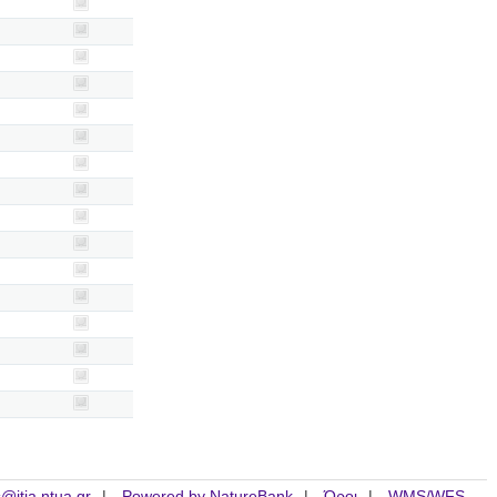
is@itia.ntua.gr
Powered by NatureBank
Όροι
WMS/WFS