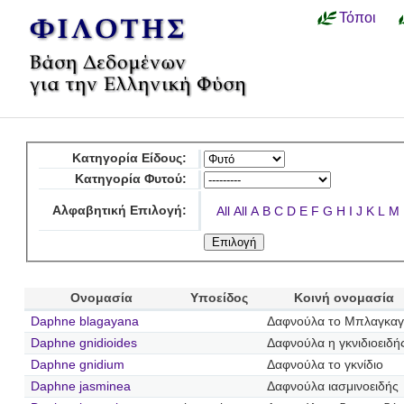
Τόποι
Κατηγορία Είδους:
Κατηγορία Φυτού:
Αλφαβητική Επιλογή:
All
All
A
B
C
D
E
F
G
H
I
J
K
L
M
Ονομασία
Υποείδος
Κοινή ονομασία
Daphne blagayana
Δαφνούλα το Μπλαγκαγ
Daphne gnidioides
Δαφνούλα η γκνιδιοειδή
Daphne gnidium
Δαφνούλα το γκνίδιο
Daphne jasminea
Δαφνούλα ιασμινοειδής