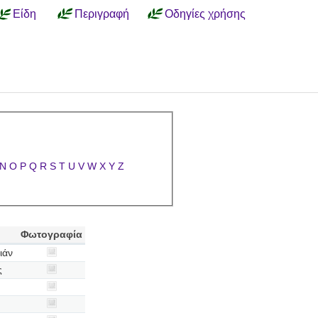
Είδη
Περιγραφή
Οδηγίες χρήσης
N
O
P
Q
R
S
T
U
V
W
X
Y
Z
Φωτογραφία
ιάν
ς