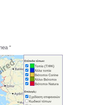
nea "
Επίπεδα τόπων:
Τοπία (ΤΙΦΚ)
Άλλα τοπία
Βιότοποι Corine
Άλλοι Βιότοποι
Βιότοποι Natura
Επιλογές:
Σχεδίαση επιφανειών
Κωδικοί τόπων