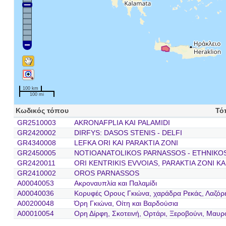
100 km
100 mi
Κωδικός τόπου
Τό
GR2510003
AKRONAFPLIA KAI PALAMIDI
GR2420002
DIRFYS: DASOS STENIS - DELFI
GR4340008
LEFKA ORI KAI PARAKTIA ZONI
GR2450005
NOTIOANATOLIKOS PARNASSOS - ETHNIKO
GR2420011
ORI KENTRIKIS EVVOIAS, PARAKTIA ZONI KA
GR2410002
OROS PARNASSOS
A00040053
Ακροναυπλία και Παλαμίδι
A00040036
Κορυφές Ορους Γκιώνα, χαράδρα Ρεκάς, Λαζόρε
A00200048
Όρη Γκιώνα, Οίτη και Βαρδούσια
A00010054
Ορη Δίρφη, Σκοτεινή, Ορτάρι, Ξεροβούνι, Μαυρ