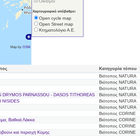
Οικισμοί
Χαρτογραφικό υπόβαθρο:
Open cycle map
Open Street map
Κτηματολόγιο Α.Ε.
Map by
OSM
πος
Κατηγορία τόπου
Βιότοπος NATURA
Βιότοπος NATURA
Βιότοπος NATURA
S DRYMOS PARNASSOU - DASOS TITHOREAS
Βιότοπος NATURA
I NISIDES
Βιότοπος NATURA
Βιότοπος NATURA
Βιότοπος CORINE
μα, Βαθειά Λάκκα
Βιότοπος CORINE
Βιότοπος CORINE
οβούνι και περιοχή Κύμης
Βιότοπος CORINE