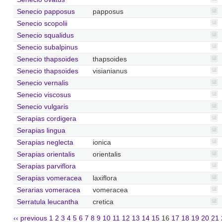
Senecio papposus
papposus
Senecio scopolii
Senecio squalidus
Senecio subalpinus
Senecio thapsoides
thapsoides
Senecio thapsoides
visianianus
Senecio vernalis
Senecio viscosus
Senecio vulgaris
Serapias cordigera
Serapias lingua
Serapias neglecta
ionica
Serapias orientalis
orientalis
Serapias parviflora
Serapias vomeracea
laxiflora
Serarias vomeracea
vomeracea
Serratula leucantha
cretica
‹‹ previous
1
2
3
4
5
6
7
8
9
10
11
12
13
14
15
16
17
18
19
20
21