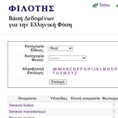
Τόποι
Κατηγορία
Είδους:
Κατηγορία
Φυτού:
Αλφαβητική
All
All
A
B
C
D
E
F
G
H
I
J
K
L
M
N
O
P
Επιλογή:
T
U
V
W
X
Y
Z
Ονομασία
Υποείδος
Κοινή ονομασία
Φωτογρ
Senecio lividus
Senecio macedonicus
Senecio ovatus