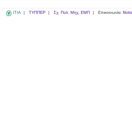
ITIA
ΤΥΠΠΕΡ
Σχ. Πολ. Μηχ. ΕΜΠ
Επικοινωνία:
filot