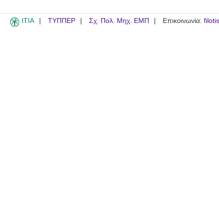
ITIA
ΤΥΠΠΕΡ
Σχ. Πολ. Μηχ. ΕΜΠ
Επικοινωνία:
filot