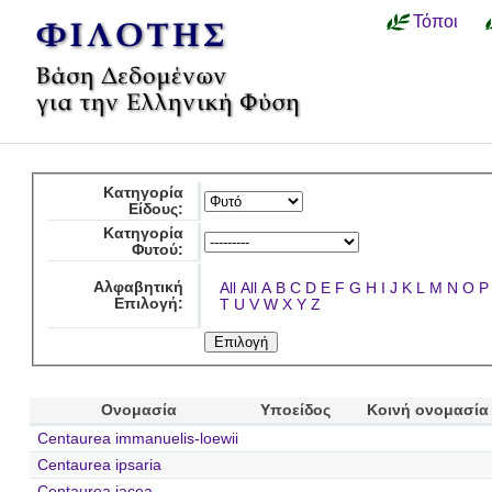
Τόποι
Κατηγορία
Είδους:
Κατηγορία
Φυτού:
Αλφαβητική
All
All
A
B
C
D
E
F
G
H
I
J
K
L
M
N
O
P
Επιλογή:
T
U
V
W
X
Y
Z
Ονομασία
Υποείδος
Κοινή ονομασία
Centaurea immanuelis-loewii
Centaurea ipsaria
Centaurea jacea