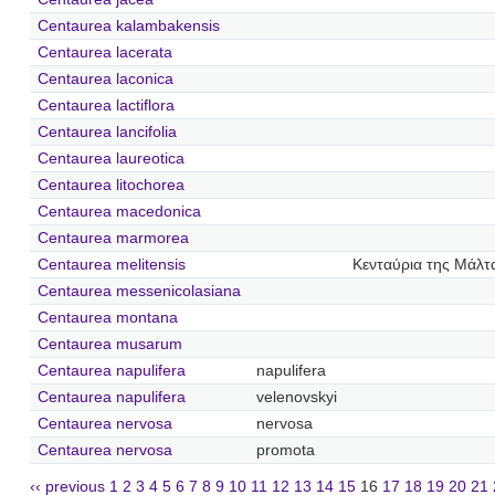
Centaurea kalambakensis
Centaurea lacerata
Centaurea laconica
Centaurea lactiflora
Centaurea lancifolia
Centaurea laureotica
Centaurea litochorea
Centaurea macedonica
Centaurea marmorea
Centaurea melitensis
Κενταύρια της Μάλτ
Centaurea messenicolasiana
Centaurea montana
Centaurea musarum
Centaurea napulifera
napulifera
Centaurea napulifera
velenovskyi
Centaurea nervosa
nervosa
Centaurea nervosa
promota
‹‹ previous
1
2
3
4
5
6
7
8
9
10
11
12
13
14
15
16
17
18
19
20
21