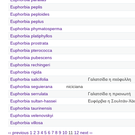
Euphorbia peplis
Euphorbia peploides
Euphorbia peplus
Euphorbia phymatosperma
Euphorbia platiphyllos
Euphorbia prostrata
Euphorbia pterococca
Euphorbia pubescens
Euphorbia rechingeri
Euphorbia rigida
Euphorbia salicifolia
Γαλατσίδα η ιτεόφυλλη
Euphorbia seguierana
niciciana
Euphorbia serrulata
Γαλατσίδα η πριονωτή
Euphorbia sultan-hassei
Ευφόρβια η Σουλτάν-Χά
Euphorbia taurinensis
Euphorbia velenovskyi
Euphorbia villosa
‹‹ previous
1
2
3
4
5
6
7
8
9
10
11
12
next ››