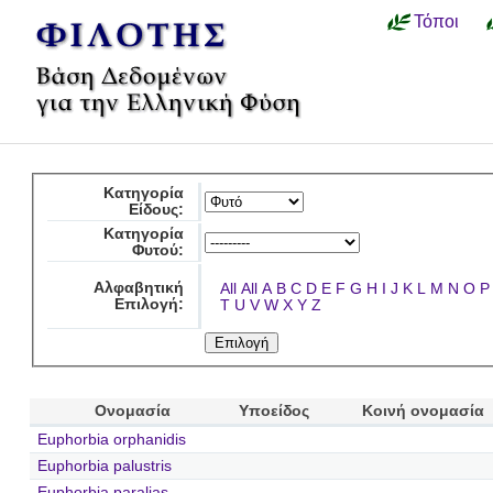
Τόποι
Κατηγορία
Είδους:
Κατηγορία
Φυτού:
Αλφαβητική
All
All
A
B
C
D
E
F
G
H
I
J
K
L
M
N
O
P
Επιλογή:
T
U
V
W
X
Y
Z
Ονομασία
Υποείδος
Κοινή ονομασία
Euphorbia orphanidis
Euphorbia palustris
Euphorbia paralias