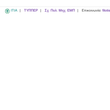
ITIA
ΤΥΠΠΕΡ
Σχ. Πολ. Μηχ. ΕΜΠ
Επικοινωνία:
filot