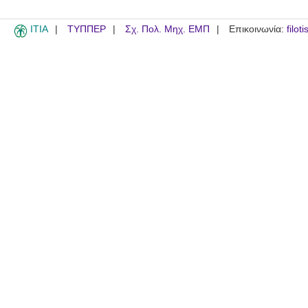
ITIA
ΤΥΠΠΕΡ
Σχ. Πολ. Μηχ. ΕΜΠ
Επικοινωνία:
filot