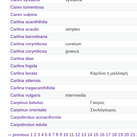
Carex tomentosa
Carex vulpina
Carlina acanthifolia
Carlina acaulis
simplex
Carlina barnebiana
Carlina corymbosa
curetum
Carlina corymbosa
graeca
Carlina diae
Carlina frigida
Carlina lanata
Καρλίνα η μαλλιαρή
Carlina sitiensis
Carlina tragacanthifolia
Carlina vulgaris
intermedia
Carpinus betulus
Γαύρος
Carpinus orientalis
Σκυλόγαυρος
Carpobrotus acinaciformis
Carpobrotus edulis
‹‹ previous
1
2
3
4
5
6
7
8
9
10
11
12
13
14
15
16
17
18
19
20
21