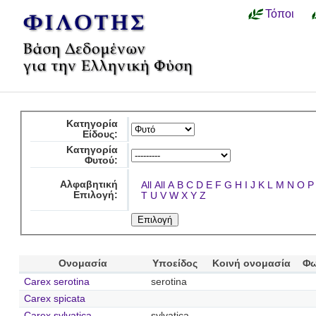
Τόποι
Κατηγορία
Είδους:
Κατηγορία
Φυτού:
Αλφαβητική
All
All
A
B
C
D
E
F
G
H
I
J
K
L
M
N
O
P
Επιλογή:
T
U
V
W
X
Y
Z
Ονομασία
Υποείδος
Κοινή ονομασία
Φω
Carex serotina
serotina
Carex spicata
Carex sylvatica
sylvatica