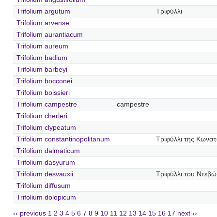
Trifolium argutum
Τριφύλλι
Trifolium arvense
Trifolium aurantiacum
Trifolium aureum
Trifolium badium
Trifolium barbeyi
Trifolium bocconei
Trifolium boissieri
Trifolium campestre
campestre
Trifolium cherleri
Trifolium clypeatum
Trifolium constantinopolitanum
Τριφύλλι της Κωνσ
Trifolium dalmaticum
Trifolium dasyurum
Trifolium desvauxii
Τριφύλλι του Ντεβώ
Trifolium diffusum
Trifolium dolopicum
‹‹ previous
1
2
3
4
5
6
7
8
9
10
11
12
13
14
15
16
17
next ››