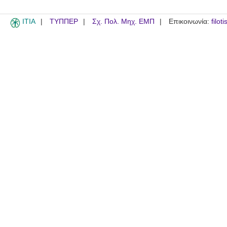
ITIA
ΤΥΠΠΕΡ
Σχ. Πολ. Μηχ. ΕΜΠ
Επικοινωνία:
filot