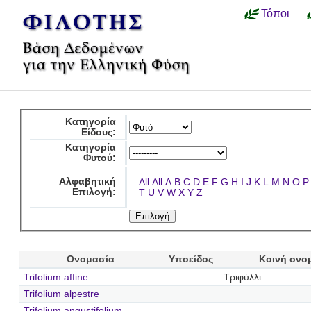
Τόποι
Κατηγορία
Είδους:
Κατηγορία
Φυτού:
Αλφαβητική
All
All
A
B
C
D
E
F
G
H
I
J
K
L
M
N
O
P
Επιλογή:
T
U
V
W
X
Y
Z
Ονομασία
Υποείδος
Κοινή ονο
Trifolium affine
Τριφύλλι
Trifolium alpestre
Trifolium angustifolium