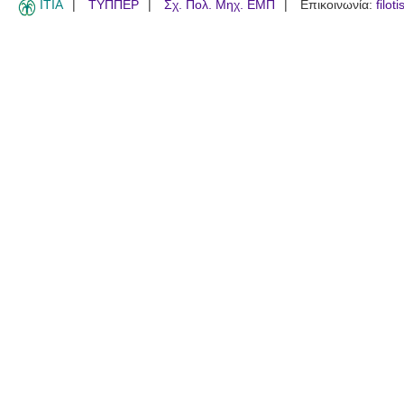
ITIA
ΤΥΠΠΕΡ
Σχ. Πολ. Μηχ. ΕΜΠ
Επικοινωνία:
filot