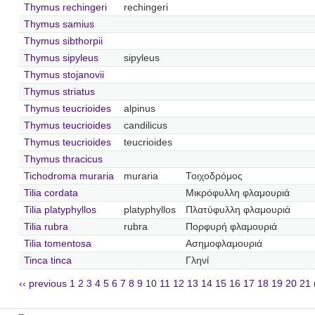
Thymus rechingeri
rechingeri
Thymus samius
Thymus sibthorpii
Thymus sipyleus
sipyleus
Thymus stojanovii
Thymus striatus
Thymus teucrioides
alpinus
Thymus teucrioides
candilicus
Thymus teucrioides
teucrioides
Thymus thracicus
Tichodroma muraria
muraria
Τοιχοδρόμος
Tilia cordata
Μικρόφυλλη φλαμουριά
Tilia platyphyllos
platyphyllos
Πλατύφυλλη φλαμουριά
Tilia rubra
rubra
Πορφυρή φλαμουριά
Tilia tomentosa
Ασημοφλαμουριά
Tinca tinca
Γληνί
‹‹ previous
1
2
3
4
5
6
7
8
9
10
11
12
13
14
15
16
17
18
19
20
21