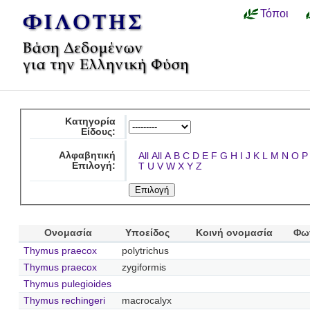
Τόποι
Κατηγορία
Είδους:
Αλφαβητική
All
All
A
B
C
D
E
F
G
H
I
J
K
L
M
N
O
P
Επιλογή:
T
U
V
W
X
Y
Z
Ονομασία
Υποείδος
Κοινή ονομασία
Φω
Thymus praecox
polytrichus
Thymus praecox
zygiformis
Thymus pulegioides
Thymus rechingeri
macrocalyx