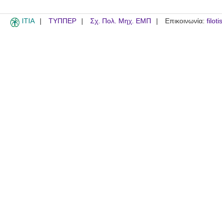
ITIA
ΤΥΠΠΕΡ
Σχ. Πολ. Μηχ. ΕΜΠ
Επικοινωνία:
filot