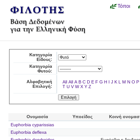
Τόποι
Κατηγορία
Είδους:
Κατηγορία
Φυτού:
Αλφαβητική
All
All
A
B
C
D
E
F
G
H
I
J
K
L
M
N
O
P
Επιλογή:
T
U
V
W
X
Y
Z
Ονομασία
Υποείδος
Κοινή ονομασ
Euphorbia cyparissias
Euphorbia deflexa
Euphorbia dendroides
Ευφόρβια η δενδροε