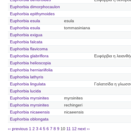
Euphorbia dimorphocaulon
Euphorbia epithymoides
Euphorbia esula
esula
Euphorbia esula
tommasiniana
Euphorbia exigua
Euphorbia falcata
Euphorbia flavicoma
Euphorbia glabriflora
Ευφόρβια η λειανθή
Euphorbia helioscopia
Euphorbia herniariifolia
Euphorbia lathyris
Euphorbia lingulata
Γαλατσίδα η γλωσσ
Euphorbia lucida
Euphorbia myrsinites
myrsinites
Euphorbia myrsinites
rechingeri
Euphorbia nicaeensis
nicaeensis
Euphorbia oblongata
‹‹ previous
1
2
3
4
5
6
7
8
9
10
11
12
next ››