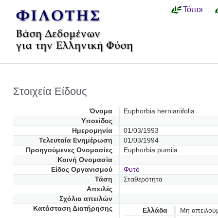
Τόποι
Στοιχεία Είδους
Όνομα
Euphorbia herniariifolia
Υποείδος
Ημερομηνία
01/03/1993
Τελευταία Ενημέρωση
01/03/1994
Προηγούμενες Oνομασίες
Euphorbia pumila
Κοινή Ονομασία
Είδος Οργανισμού
Φυτό
Τάση
Σταθερότητα
Απειλές
Σχόλια απειλών
Κατάσταση Διατήρησης
Ελλάδα
Μη απειλού