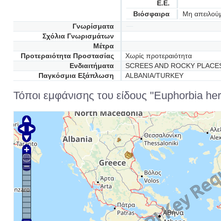
Ε.Ε.
Βιόσφαιρα
Μη απειλού
Γνωρίσματα
Σχόλια Γνωρισμάτων
Μέτρα
Προτεραιότητα Προστασίας
Χωρίς προτεραιότητα
Ενδιαιτήματα
SCREES AND ROCKY PLACES
Παγκόσμια Εξάπλωση
ALBANIA/TURKEY
Τόποι εμφάνισης του είδους "Euphorbia herni