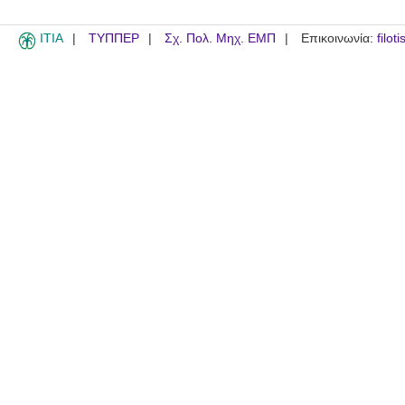
ITIA
ΤΥΠΠΕΡ
Σχ. Πολ. Μηχ. ΕΜΠ
Επικοινωνία:
filot