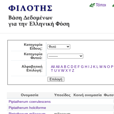
Τόποι
Κατηγορία
Είδους:
Κατηγορία
Φυτού:
Αλφαβητική
All
All
A
B
C
D
E
F
G
H
I
J
K
L
M
N
O
P
Επιλογή:
T
U
V
W
X
Y
Z
Ονομασία
Υποείδος
Κοινή ονομασία
Φωτο
Piptatherum coerulescens
Piptatherum holciforme
Piptatherum miliaceum
miliaceum