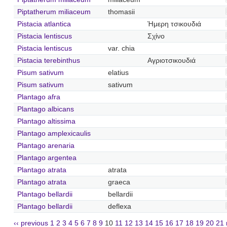
Piptatherum miliaceum
thomasii
Pistacia atlantica
Ήμερη τσικουδιά
Pistacia lentiscus
Σχίνο
Pistacia lentiscus
var. chia
Pistacia terebinthus
Αγριοτσικουδιά
Pisum sativum
elatius
Pisum sativum
sativum
Plantago afra
Plantago albicans
Plantago altissima
Plantago amplexicaulis
Plantago arenaria
Plantago argentea
Plantago atrata
atrata
Plantago atrata
graeca
Plantago bellardii
bellardii
Plantago bellardii
deflexa
‹‹ previous
1
2
3
4
5
6
7
8
9
10
11
12
13
14
15
16
17
18
19
20
21