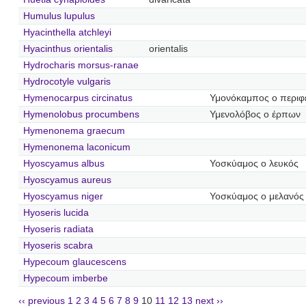
Humulus lupulus
Hyacinthella atchleyi
Hyacinthus orientalis
orientalis
Hydrocharis morsus-ranae
Hydrocotyle vulgaris
Hymenocarpus circinatus
Υμονόκαμπος ο περιφ
Hymenolobus procumbens
Υμενολόβος ο έρπων
Hymenonema graecum
Hymenonema laconicum
Hyoscyamus albus
Υοσκύαμος ο λευκός
Hyoscyamus aureus
Hyoscyamus niger
Υοσκύαμος ο μελανός
Hyoseris lucida
Hyoseris radiata
Hyoseris scabra
Hypecoum glaucescens
Hypecoum imberbe
‹‹ previous
1
2
3
4
5
6
7
8
9
10
11
12
13
next ››