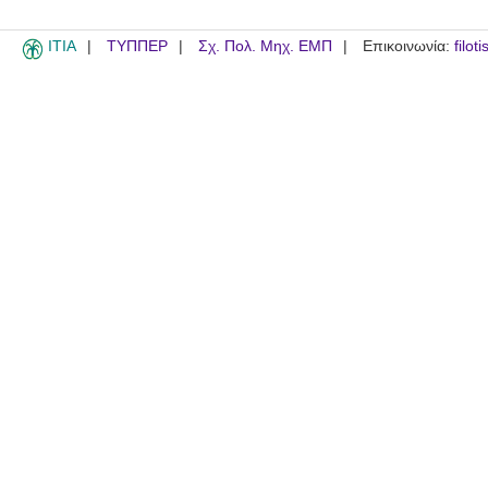
ITIA
ΤΥΠΠΕΡ
Σχ. Πολ. Μηχ. ΕΜΠ
Επικοινωνία:
filot