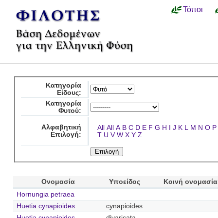
Τόποι
Κατηγορία
Είδους:
Κατηγορία
Φυτού:
Αλφαβητική
All
All
A
B
C
D
E
F
G
H
I
J
K
L
M
N
O
P
Επιλογή:
T
U
V
W
X
Y
Z
Ονομασία
Υποείδος
Κοινή ονομασία
Hornungia petraea
Huetia cynapioides
cynapioides
Huetia cynapioides
divaricata