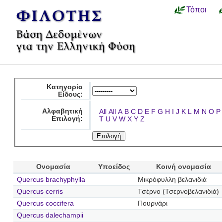
Τόποι
Κατηγορία
Είδους:
Αλφαβητική
All
All
A
B
C
D
E
F
G
H
I
J
K
L
M
N
O
P
Επιλογή:
T
U
V
W
X
Y
Z
Ονομασία
Υποείδος
Κοινή ονομασία
Quercus brachyphylla
Μικρόφυλλη βελανιδιά
Quercus cerris
Τσέρνο (Τσερνοβελανιδιά)
Quercus coccifera
Πουρνάρι
Quercus dalechampii