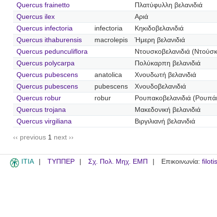
Quercus frainetto
Πλατύφυλλη βελανιδιά
Quercus ilex
Αριά
Quercus infectoria
infectoria
Κηκιδοβελανιδιά
Quercus ithaburensis
macrolepis
Ήμερη βελανιδιά
Quercus pedunculiflora
Ντουσκοβελανιδιά (Ντούσκ
Quercus polycarpa
Πολύκαρπη βελανιδιά
Quercus pubescens
anatolica
Χνουδωτή βελανιδιά
Quercus pubescens
pubescens
Χνουδοβελανιδιά
Quercus robur
robur
Ρουπακοβελανιδιά (Ρουπάκ
Quercus trojana
Μακεδονική βελανιδιά
Quercus virgiliana
Βιργιλιανή βελανιδιά
‹‹ previous
1
next ››
ITIA
ΤΥΠΠΕΡ
Σχ. Πολ. Μηχ. ΕΜΠ
Επικοινωνία:
filot