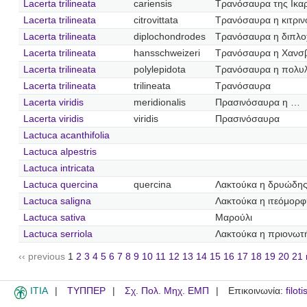
Lacerta trilineata
cariensis
Τρανόσαυρα της Ικαρ
Lacerta trilineata
citrovittata
Τρανόσαυρα η κιτρι
Lacerta trilineata
diplochondrodes
Τρανόσαυρα η διπλ
Lacerta trilineata
hansschweizeri
Τρανόσαυρα η Χανσβ
Lacerta trilineata
polylepidota
Τρανόσαυρα η πολυ
Lacerta trilineata
trilineata
Τρανόσαυρα
Lacerta viridis
meridionalis
Πρασινόσαυρα η …
Lacerta viridis
viridis
Πρασινόσαυρα
Lactuca acanthifolia
Lactuca alpestris
Lactuca intricata
Lactuca quercina
quercina
Λακτούκα η δρυώδη
Lactuca saligna
Λακτούκα η ιτεόμορφ
Lactuca sativa
Μαρούλι
Lactuca serriola
Λακτούκα η πριονωτ
‹‹ previous
1
2
3
4
5
6
7
8
9
10
11
12
13
14
15
16
17
18
19
20
21
ITIA
ΤΥΠΠΕΡ
Σχ. Πολ. Μηχ. ΕΜΠ
Επικοινωνία:
filot