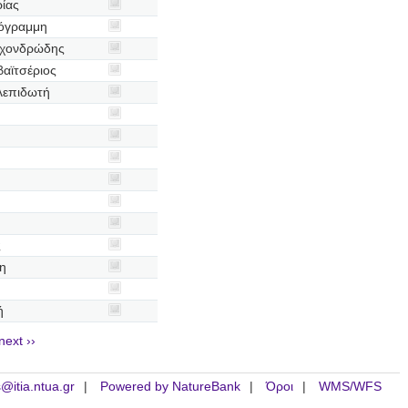
ίας
νόγραμμη
οχονδρώδης
αϊτσέριος
λεπιδωτή
ς
η
ή
next ››
is@itia.ntua.gr
Powered by NatureBank
Όροι
WMS/WFS