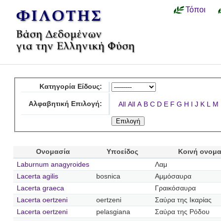
Τόποι
Κατηγορία Είδους:
Αλφαβητική Επιλογή:
All
All
A
B
C
D
E
F
G
H
I
J
K
L
M
Ονομασία
Υποείδος
Κοινή ονομ
Laburnum anagyroides
Λαμ
Lacerta agilis
bosnica
Αμμόσαυρα
Lacerta graeca
Γραικόσαυρα
Lacerta oertzeni
oertzeni
Σαύρα της Ικαρίας
Lacerta oertzeni
pelasgiana
Σαύρα της Ρόδου