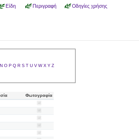
Είδη
Περιγραφή
Οδηγίες χρήσης
N
O
P
Q
R
S
T
U
V
W
X
Y
Z
ασία
Φωτογραφία