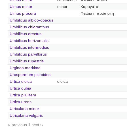
Ulmus minor
minor
Καραγάτσι
Ulmus procera
Φτελιά η πρώτιστη
Umbilicus albido-opacus
Umbilicus chloranthus
Umbilicus erectus
Umbilicus horizontalis
Umbilicus intermedius
Umbilicus parviflorus
Umbilicus rupestris
Urginea maritima
Urospermum picroides
Urtica dioica
dioica
Urtica dubia
Urtica pilulifera
Urtica urens
Utricularia minor
Utricularia vulgaris
‹‹ previous
1
next ››