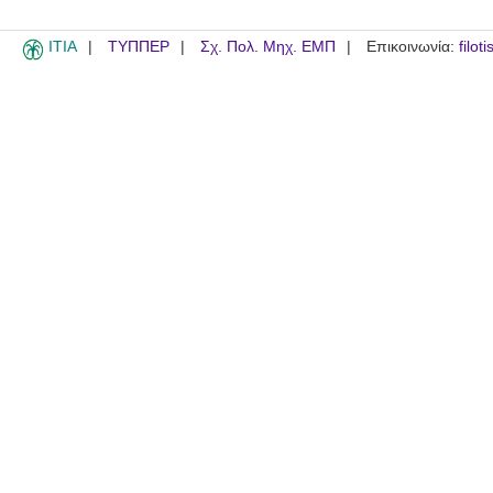
ITIA
ΤΥΠΠΕΡ
Σχ. Πολ. Μηχ. ΕΜΠ
Επικοινωνία:
filot