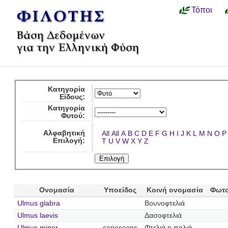
Τόποι
Κατηγορία
Είδους:
Κατηγορία
Φυτού:
Αλφαβητική
All
All
A
B
C
D
E
F
G
H
I
J
K
L
M
N
O
P
Επιλογή:
T
U
V
W
X
Y
Z
Ονομασία
Υποείδος
Κοινή ονομασία
Φωτο
Ulmus glabra
Βουνοφτελιά
Ulmus laevis
Δασοφτελιά
Ulmus minor
canescens
Φτελιά η πολιά