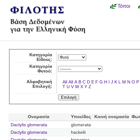
Τόποι
Κατηγορία
Είδους:
Κατηγορία
Φυτού:
Αλφαβητική
All
All
A
B
C
D
E
F
G
H
I
J
K
L
M
N
O
P
Επιλογή:
T
U
V
W
X
Y
Z
Ονομασία
Υποείδος
Κοινή ονομασία
Φωτ
Dactylis glomerata
glomerata
Dactylis glomerata
hackelii
Dactylis glomerata
hispanica