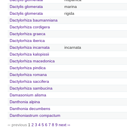
Dactylis glomerata
marina
Dactylis glomerata
rigida
Dactylorhiza baumanniana
Dactylorhiza cordigera
Dactylorhiza graeca
Dactylorhiza iberica
Dactylorhiza incarnata
incarnata
Dactylorhiza kalopissii
Dactylorhiza macedonica
Dactylorhiza pindica
Dactylorhiza romana
Dactylorhiza saccifera
Dactylorhiza sambucina
Damasonium alisma
Danthonia alpina
Danthonia decumbens
Danthoniastrum compactum
‹‹ previous
1
2
3
4
5
6
7
8
9
next ››