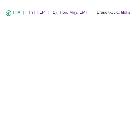
ITIA
ΤΥΠΠΕΡ
Σχ. Πολ. Μηχ. ΕΜΠ
Επικοινωνία:
filot