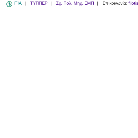
ITIA
ΤΥΠΠΕΡ
Σχ. Πολ. Μηχ. ΕΜΠ
Επικοινωνία:
filot