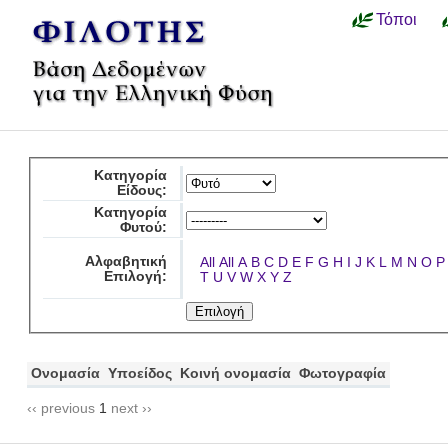
Τόποι
Κατηγορία
Είδους:
Κατηγορία
Φυτού:
Αλφαβητική
All
All
A
B
C
D
E
F
G
H
I
J
K
L
M
N
O
P
Επιλογή:
T
U
V
W
X
Y
Z
Ονομασία
Υποείδος
Κοινή ονομασία
Φωτογραφία
‹‹ previous
1
next ››