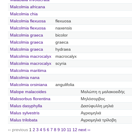
Malcolmia africana
Malcolmia chia
Malcolmia flexuosa
flexuosa
Malcolmia flexuosa
naxensis
Malcolmia graeca
bicolor
Malcolmia graeca
graeca
Malcolmia graeca
hydraea
Malcolmia macrocalyx
macrocalyx
Malcolmia macrocalyx
scyria
Malcolmia maritima
Malcolmia nana
Malcolmia orsiniana
angulifolia
Malope malacoides
Μαλώπη η μαλακοειδής
Malosorbus florentina
Μηλόσορβος
Malus dasyphylla
Δασύφυλλη μηλιά
Malus sylvestris
Αγριομηλιά
Malus trilobata
Αγριομηλιά τρίλοβη
‹‹ previous
1
2
3
4
5
6
7
8
9
10
11
12
next ››