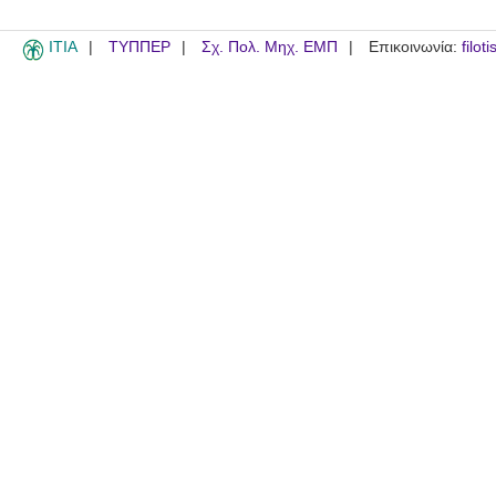
ITIA
ΤΥΠΠΕΡ
Σχ. Πολ. Μηχ. ΕΜΠ
Επικοινωνία:
filot