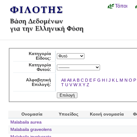
Τόποι
Κατηγορία
Είδους:
Κατηγορία
Φυτού:
Αλφαβητική
All
All
A
B
C
D
E
F
G
H
I
J
K
L
M
N
O
P
Επιλογή:
T
U
V
W
X
Y
Z
Ονομασία
Υποείδος
Κοινή ονομασία
Φ
Malabaila aurea
Malabaila graveolens
Malabaila involucrata