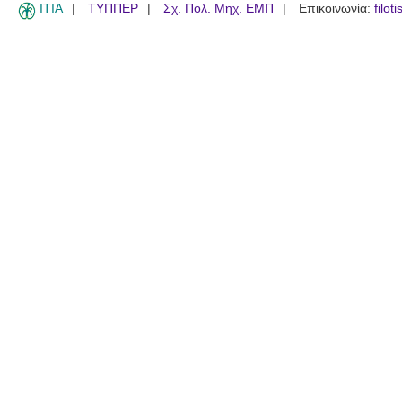
ITIA
ΤΥΠΠΕΡ
Σχ. Πολ. Μηχ. ΕΜΠ
Επικοινωνία:
filot