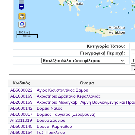
100 km
100 mi
Κατηγορία Τόπου:
Γεωγραφική Περιοχή:
Κωδικός
Όνομα
AB5080022
Άγιος Κωνσταντίνος Σάμου
AB1080169
Ακρωτήριο Δράπανο Κεφαλλονιάς
AB2080159
Ακρωτήριο Μελαγκαβί, Λίμνη Βουλιαγμένης και Ηρα
AB5080142
Βόρεια Νάξος
AB1080017
Βόρειος Ταύγετος (Ξερόβουνα)
AT2011019
Βουνά Σουνίου
AB5080145
Βροντή Καρπάθου
AB6080154
Γαζί Ηρακλείου