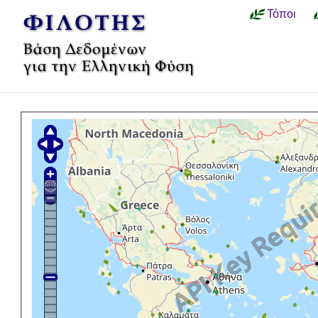
Τόποι