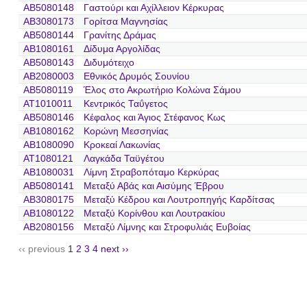
AB5080148
Γαστούρι και Αχίλλειον Κέρκυρας
AB3080173
Γορίτσα Μαγνησίας
AB5080144
Γρανίτης Δράμας
AB1080161
Δίδυμα Αργολίδας
AB5080143
Διδυμότειχο
AB2080003
Εθνικός Δρυμός Σουνίου
AB5080119
Έλος στο Ακρωτήριο Κολώνα Σάμου
AT1010011
Κεντρικός Ταΰγετος
AB5080146
Κέφαλος και Άγιος Στέφανος Κως
AB1080162
Κορώνη Μεσσηνίας
AB1080090
Κροκεαί Λακωνίας
AT1080121
Λαγκάδα Ταϋγέτου
AB1080031
Λίμνη Στραβοπόταμο Κερκύρας
AB5080141
Μεταξύ Αβάς και Αισύμης Έβρου
AB3080175
Μεταξύ Κέδρου και Λουτροπηγής Καρδίτσας
AB1080122
Μεταξύ Κορίνθου και Λουτρακίου
AB2080156
Μεταξύ Λίμνης και Στροφυλιάς Ευβοίας
‹‹ previous
1
2
3
4
next ››