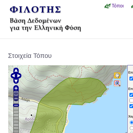
Τόποι
Στοιχεία Τόπου
Επ
Επ
Χα