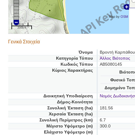
Map by
OSM
500 m
2000 ft
Γενικά Στοιχεία
Όνομα
Βροντή Καρπάθου
Κατηγορία Τόπου
Άλλος Βιότοπος
Κωδικός Τόπου
AB5080145
Κύριος Χαρακτήρας
Βιότοπ
Φυσικό Τοπ
Δομημένο Τοπ
Διοικητική Υποδιαίρεση
Νομός Δωδεκανή
Δήμος-Κοινότητα
Συνολική Έκταση (ha)
181.56
Χερσαία Έκταση (ha)
Συνολική Περίμετρος (km)
6.7
Μέγιστο Υψόμετρο (m)
300.0
Ελάχιστο Υψόμετρο (m)