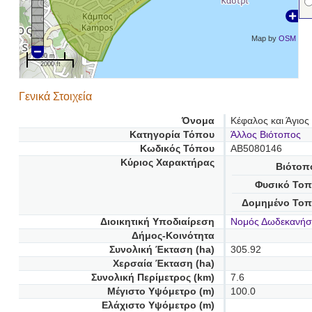
Map by
OSM
500 m
2000 ft
Γενικά Στοιχεία
Όνομα
Κέφαλος και Άγιο
Κατηγορία Τόπου
Άλλος Βιότοπος
Κωδικός Τόπου
AB5080146
Κύριος Χαρακτήρας
Βιότοπ
Φυσικό Τοπ
Δομημένο Τοπ
Διοικητική Υποδιαίρεση
Νομός Δωδεκανή
Δήμος-Κοινότητα
Συνολική Έκταση (ha)
305.92
Χερσαία Έκταση (ha)
Συνολική Περίμετρος (km)
7.6
Μέγιστο Υψόμετρο (m)
100.0
Ελάχιστο Υψόμετρο (m)