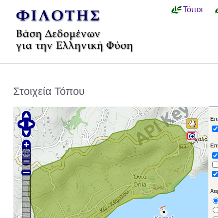
Τόποι
Στοιχεία Τόπου
Επ
Επ
Χα