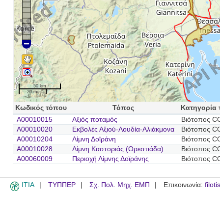
50 km
20 mi
Κωδικός τόπου
Τόπος
Κατηγορία 
A00010015
Αξιός ποταμός
Βιότοπος C
A00010020
Εκβολές Αξιού-Λουδία-Αλιάκμονα
Βιότοπος C
A00010204
Λίμνη Δοϊράνη
Βιότοπος C
A00010028
Λίμνη Καστοριάς (Ορεστιάδα)
Βιότοπος C
A00060009
Περιοχή Λίμνης Δοϊράνης
Βιότοπος C
ITIA
ΤΥΠΠΕΡ
Σχ. Πολ. Μηχ. ΕΜΠ
Επικοινωνία:
filot