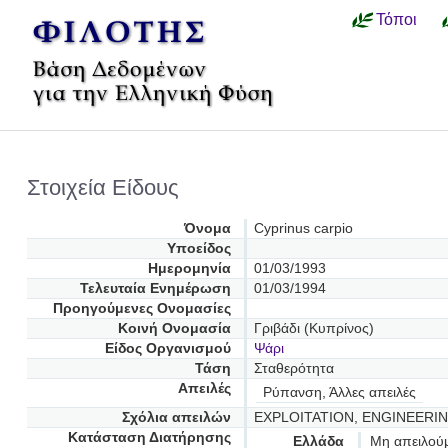
Τόποι
Στοιχεία Είδους
Όνομα
Cyprinus carpio
Υποείδος
Ημερομηνία
01/03/1993
Τελευταία Ενημέρωση
01/03/1994
Προηγούμενες Oνομασίες
Κοινή Ονομασία
Γριβάδι (Κυπρίνος)
Είδος Οργανισμού
Ψάρι
Τάση
Σταθερότητα
Απειλές
Ρύπανση, Άλλες απειλές
Σχόλια απειλών
EXPLOITATION, ENGINEERI
Κατάσταση Διατήρησης
Ελλάδα
Μη απειλού