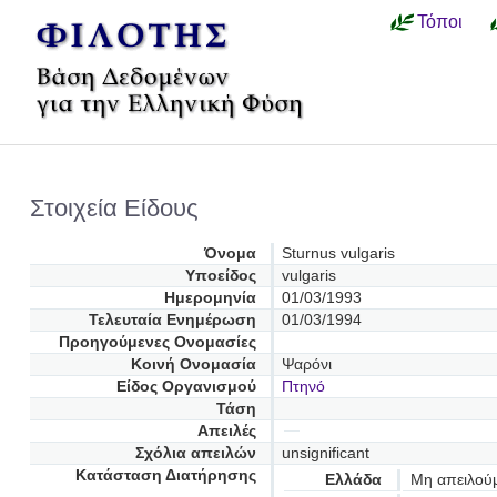
Τόποι
Στοιχεία Είδους
Όνομα
Sturnus vulgaris
Υποείδος
vulgaris
Ημερομηνία
01/03/1993
Τελευταία Ενημέρωση
01/03/1994
Προηγούμενες Oνομασίες
Κοινή Ονομασία
Ψαρόνι
Είδος Οργανισμού
Πτηνό
Τάση
Απειλές
Σχόλια απειλών
unsignificant
Κατάσταση Διατήρησης
Ελλάδα
Μη απειλού