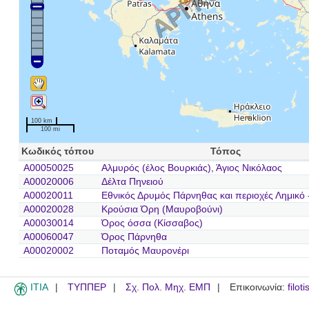
100 km
100 mi
Κωδικός τόπου
Τόπος
A00050025
Αλμυρός (έλος Βουρκιάς), Άγιος Νικόλαος
A00020006
Δέλτα Πηνειού
A00020011
Εθνικός Δρυμός Πάρνηθας και περιοχές Λημικό -
A00020028
Κρούσια Όρη (Μαυροβούνι)
A00030014
Όρος όσσα (Κίσσαβος)
A00060047
Όρος Πάρνηθα
A00020002
Ποταμός Μαυρονέρι
ITIA
ΤΥΠΠΕΡ
Σχ. Πολ. Μηχ. ΕΜΠ
Επικοινωνία:
filot