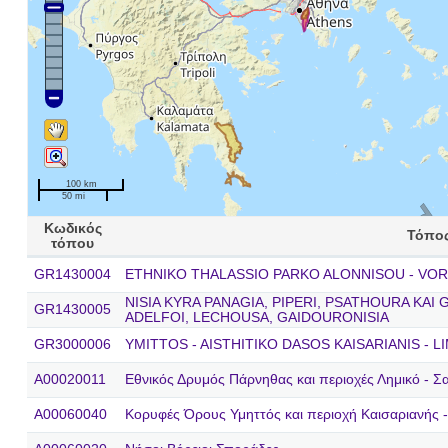
100 km
50 mi
Κωδικός
Τόπο
τόπου
GR1430004
ETHNIKO THALASSIO PARKO ALONNISOU - VO
NISIA KYRA PANAGIA, PIPERI, PSATHOURA KAI
GR1430005
ADELFOI, LECHOUSA, GAIDOURONISIA
GR3000006
YMITTOS - AISTHITIKO DASOS KAISARIANIS - 
A00020011
Εθνικός Δρυμός Πάρνηθας και περιοχές Λημικό - Σα
A00060040
Κορυφές Όρους Υμηττός και περιοχή Καισαριανής 