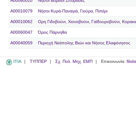
A00060020
Νήσοι Βόρειοι Σποράδες
A00010079
Νήσοι Κυρά-Παναγιά, Γιούρα, Πιπέρι
A00010062
Ορη Γιδοβούνι, Χιονοβούνι, Γαϊδουροβούνι, Κορακ
A00060047
Όρος Πάρνηθα
A00040059
Περιοχή Νεάπολης Βιών και Νήσος Ελαφόνησος
ITIA
ΤΥΠΠΕΡ
Σχ. Πολ. Μηχ. ΕΜΠ
Επικοινωνία:
filot