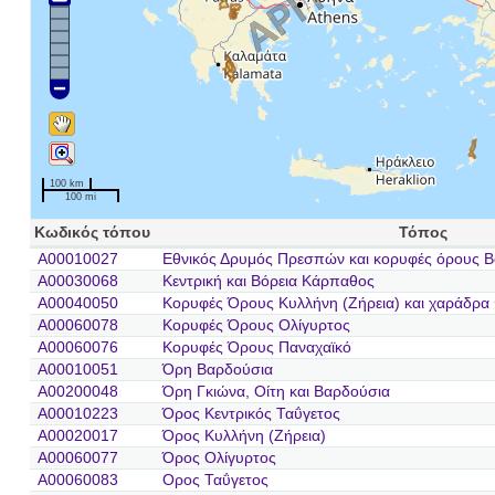
100 km
100 mi
Κωδικός τόπου
Τόπος
A00010027
Εθνικός Δρυμός Πρεσπών και κορυφές όρους Β
A00030068
Κεντρική και Βόρεια Κάρπαθος
A00040050
Κορυφές Όρους Κυλλήνη (Ζήρεια) και χαράδρα
A00060078
Κορυφές Όρους Ολίγυρτος
A00060076
Κορυφές Όρους Παναχαϊκό
A00010051
Όρη Βαρδούσια
A00200048
Όρη Γκιώνα, Οίτη και Βαρδούσια
A00010223
Όρος Κεντρικός Ταΰγετος
A00020017
Όρος Κυλλήνη (Ζήρεια)
A00060077
Όρος Ολίγυρτος
A00060083
Ορος Ταΰγετος