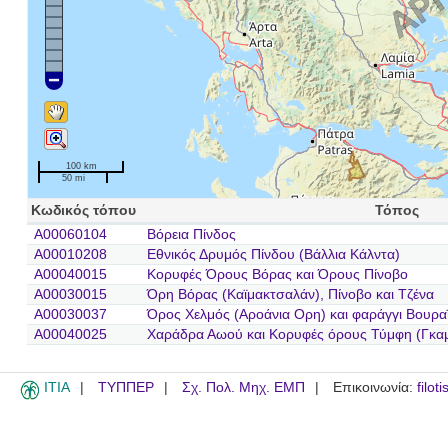
100 km
50 mi
Κωδικός τόπου
Τόπος
A00060104
Βόρεια Πίνδος
A00010208
Εθνικός Δρυμός Πίνδου (Βάλλια Κάλντα)
A00040015
Κορυφές Όρους Βόρας και Όρους Πίνοβο
A00030015
Όρη Βόρας (Καϊμακτσαλάν), Πίνοβο και Τζένα
A00030037
Όρος Χελμός (Αροάνια Ορη) και φαράγγι Βουρα
A00040025
Χαράδρα Αωού και Κορυφές όρους Τύμφη (Γκα
ITIA
ΤΥΠΠΕΡ
Σχ. Πολ. Μηχ. ΕΜΠ
Επικοινωνία:
filot