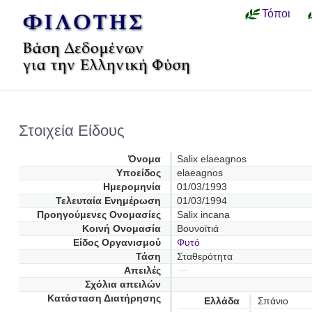
Τόποι
Στοιχεία Είδους
Όνομα
Salix elaeagnos
Υποείδος
elaeagnos
Ημερομηνία
01/03/1993
Τελευταία Ενημέρωση
01/03/1994
Προηγούμενες Oνομασίες
Salix incana
Κοινή Ονομασία
Βουνοϊτιά
Είδος Οργανισμού
Φυτό
Τάση
Σταθερότητα
Απειλές
Σχόλια απειλών
Κατάσταση Διατήρησης
Ελλάδα
Σπάνιο