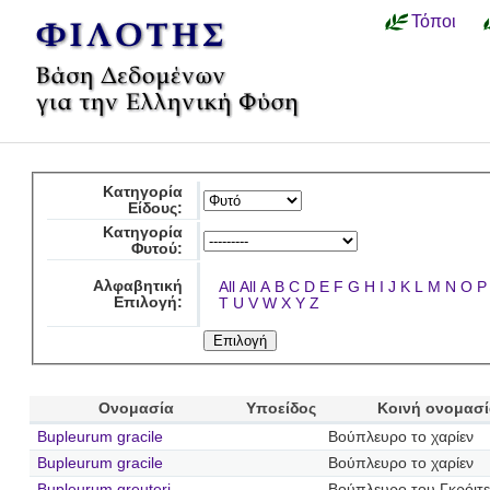
Τόποι
Κατηγορία
Είδους:
Κατηγορία
Φυτού:
Αλφαβητική
All
All
A
B
C
D
E
F
G
H
I
J
K
L
M
N
O
P
Επιλογή:
T
U
V
W
X
Y
Z
Ονομασία
Υποείδος
Κοινή ονομασ
Bupleurum gracile
Βούπλευρο το χαρίεν
Bupleurum gracile
Βούπλευρο το χαρίεν
Bupleurum greuteri
Βούπλευρο του Γκρόιτ