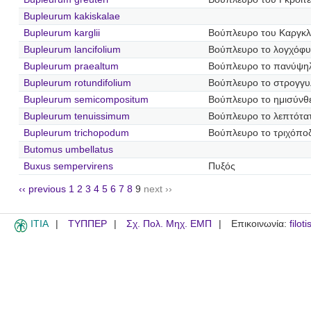
Bupleurum kakiskalae
Bupleurum karglii
Βούπλευρο του Καργκλ
Bupleurum lancifolium
Βούπλευρο το λογχόφυ
Bupleurum praealtum
Βούπλευρο το πανύψη
Bupleurum rotundifolium
Βούπλευρο το στρογγ
Bupleurum semicompositum
Βούπλευρο το ημισύνθ
Bupleurum tenuissimum
Βούπλευρο το λεπτότα
Bupleurum trichopodum
Βούπλευρο το τριχόπο
Butomus umbellatus
Buxus sempervirens
Πυξός
‹‹ previous
1
2
3
4
5
6
7
8
9
next ››
ITIA
ΤΥΠΠΕΡ
Σχ. Πολ. Μηχ. ΕΜΠ
Επικοινωνία:
filot