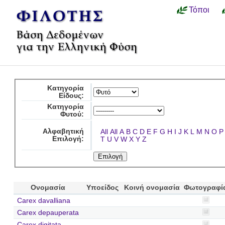
Τόποι
Κατηγορία
Είδους:
Κατηγορία
Φυτού:
Αλφαβητική
All
All
A
B
C
D
E
F
G
H
I
J
K
L
M
N
O
P
Επιλογή:
T
U
V
W
X
Y
Z
Ονομασία
Υποείδος
Κοινή ονομασία
Φωτογραφί
Carex davalliana
Carex depauperata
Carex digitata