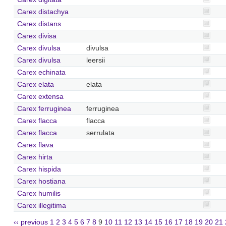
Carex distachya
Carex distans
Carex divisa
Carex divulsa
divulsa
Carex divulsa
leersii
Carex echinata
Carex elata
elata
Carex extensa
Carex ferruginea
ferruginea
Carex flacca
flacca
Carex flacca
serrulata
Carex flava
Carex hirta
Carex hispida
Carex hostiana
Carex humilis
Carex illegitima
‹‹ previous
1
2
3
4
5
6
7
8
9
10
11
12
13
14
15
16
17
18
19
20
21