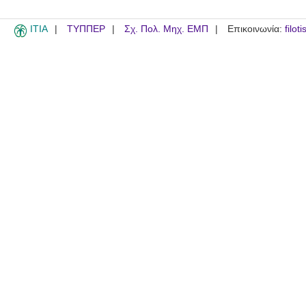
ITIA
ΤΥΠΠΕΡ
Σχ. Πολ. Μηχ. ΕΜΠ
Επικοινωνία:
filot