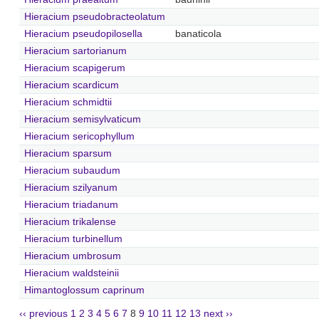
Hieracium pseudobracteolatum
Hieracium pseudopilosella
banaticola
Hieracium sartorianum
Hieracium scapigerum
Hieracium scardicum
Hieracium schmidtii
Hieracium semisylvaticum
Hieracium sericophyllum
Hieracium sparsum
Hieracium subaudum
Hieracium szilyanum
Hieracium triadanum
Hieracium trikalense
Hieracium turbinellum
Hieracium umbrosum
Hieracium waldsteinii
Himantoglossum caprinum
‹‹ previous
1
2
3
4
5
6
7
8
9
10
11
12
13
next ››