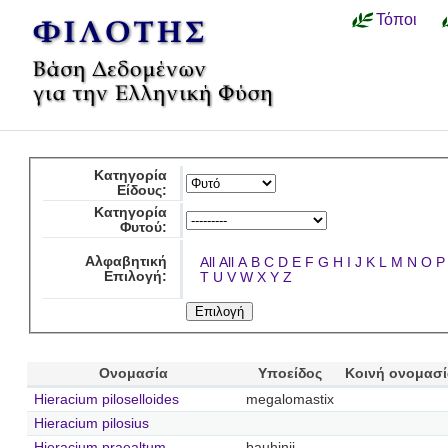
Τόποι
Κατηγορία
Είδους:
Κατηγορία
Φυτού:
Αλφαβητική
All
All
A
B
C
D
E
F
G
H
I
J
K
L
M
N
O
P
Επιλογή:
T
U
V
W
X
Y
Z
Ονομασία
Υποείδος
Κοινή ονομασ
Hieracium piloselloides
megalomastix
Hieracium pilosius
Hieracium praealtum
bauhinii