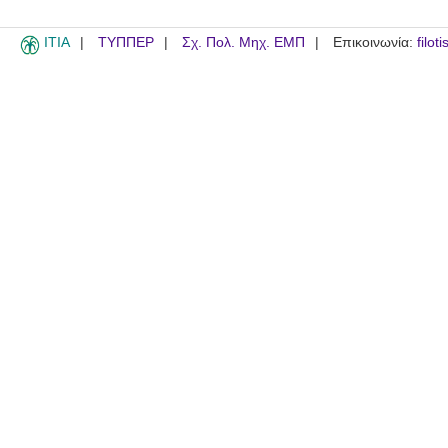
ITIA
ΤΥΠΠΕΡ
Σχ. Πολ. Μηχ. ΕΜΠ
Επικοινωνία:
filot