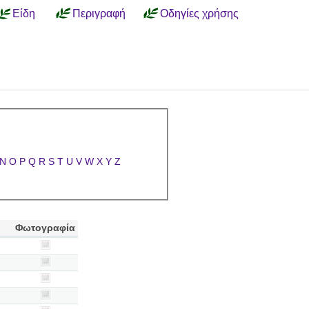
Είδη
Περιγραφή
Οδηγίες χρήσης
N
O
P
Q
R
S
T
U
V
W
X
Y
Z
Φωτογραφία