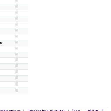
ας
is@itia.ntua.gr
Powered by NatureBank
Όροι
WMS/WFS