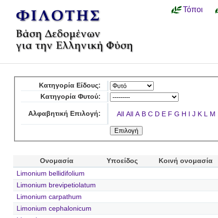
Τόποι
Κατηγορία Είδους:
Κατηγορία Φυτού:
Αλφαβητική Επιλογή:
All
All
A
B
C
D
E
F
G
H
I
J
K
L
M
Ονομασία
Υποείδος
Κοινή ονομασία
Limonium bellidifolium
Limonium brevipetiolatum
Limonium carpathum
Limonium cephalonicum