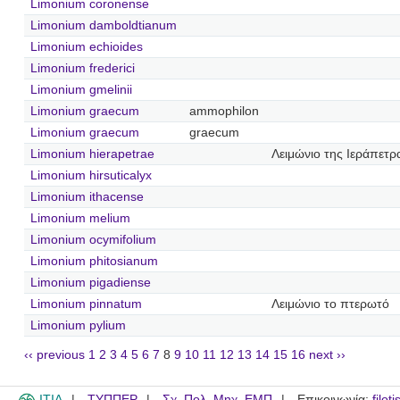
Limonium coronense
Limonium damboldtianum
Limonium echioides
Limonium frederici
Limonium gmelinii
Limonium graecum
ammophilon
Limonium graecum
graecum
Limonium hierapetrae
Λειμώνιο της Ιεράπετρ
Limonium hirsuticalyx
Limonium ithacense
Limonium melium
Limonium ocymifolium
Limonium phitosianum
Limonium pigadiense
Limonium pinnatum
Λειμώνιο το πτερωτό
Limonium pylium
‹‹ previous
1
2
3
4
5
6
7
8
9
10
11
12
13
14
15
16
next ››
ITIA
ΤΥΠΠΕΡ
Σχ. Πολ. Μηχ. ΕΜΠ
Επικοινωνία:
filot