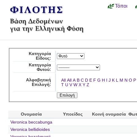
Τόποι
Κατηγορία
Είδους:
Κατηγορία
Φυτού:
Αλφαβητική
All
All
A
B
C
D
E
F
G
H
I
J
K
L
M
N
O
P
Επιλογή:
T
U
V
W
X
Y
Z
Ονομασία
Υποείδος
Κοινή ονομασία
Φωτ
Veronica beccabunga
Veronica bellidioides
Veronica bozakmanii