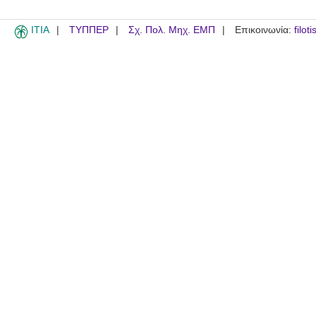
ITIA
ΤΥΠΠΕΡ
Σχ. Πολ. Μηχ. ΕΜΠ
Επικοινωνία:
filot