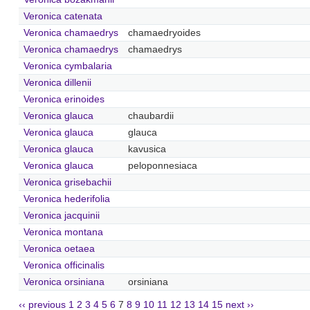
Veronica catenata
Veronica chamaedrys
chamaedryoides
Veronica chamaedrys
chamaedrys
Veronica cymbalaria
Veronica dillenii
Veronica erinoides
Veronica glauca
chaubardii
Veronica glauca
glauca
Veronica glauca
kavusica
Veronica glauca
peloponnesiaca
Veronica grisebachii
Veronica hederifolia
Veronica jacquinii
Veronica montana
Veronica oetaea
Veronica officinalis
Veronica orsiniana
orsiniana
‹‹ previous
1
2
3
4
5
6
7
8
9
10
11
12
13
14
15
next ››