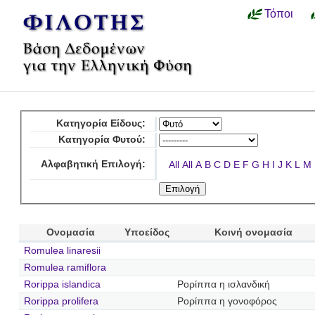
Τόποι
Κατηγορία Είδους:
Κατηγορία Φυτού:
Αλφαβητική Επιλογή:
All
All
A
B
C
D
E
F
G
H
I
J
K
L
M
Ονομασία
Υποείδος
Κοινή ονομασία
Romulea linaresii
Romulea ramiflora
Rorippa islandica
Ρορίππα η ισλανδική
Rorippa prolifera
Ρορίππα η γονοφόρος