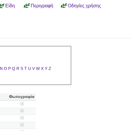
Είδη
Περιγραφή
Οδηγίες χρήσης
N
O
P
Q
R
S
T
U
V
W
X
Y
Z
Φωτογραφία