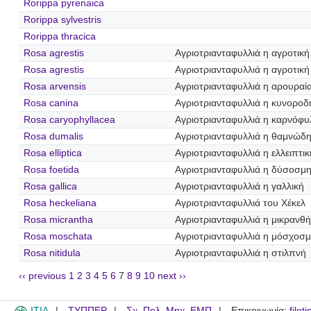
Rorippa pyrenaica
Rorippa sylvestris
Rorippa thracica
Rosa agrestis
Αγριοτριανταφυλλιά η αγροτική
Rosa agrestis
Αγριοτριανταφυλλιά η αγροτική
Rosa arvensis
Αγριοτριανταφυλλιά η αρουραί
Rosa canina
Αγριοτριανταφυλλιά η κυνοροδ
Rosa caryophyllacea
Αγριοτριανταφυλλιά η καρνόφυ
Rosa dumalis
Αγριοτριανταφυλλιά η θαμνώδ
Rosa elliptica
Αγριοτριανταφυλλιά η ελλειπτικ
Rosa foetida
Αγριοτριανταφυλλιά η δύσοσμ
Rosa gallica
Αγριοτριανταφυλλιά η γαλλική
Rosa heckeliana
Αγριοτριανταφυλλιά του Χέκελ
Rosa micrantha
Αγριοτριανταφυλλιά η μικρανθ
Rosa moschata
Αγριοτριανταφυλλιά η μόσχοσ
Rosa nitidula
Αγριοτριανταφυλλιά η στιλπνή
‹‹ previous
1
2
3
4
5
6
7
8
9
10
next ››
ITIA
ΤΥΠΠΕΡ
Σχ. Πολ. Μηχ. ΕΜΠ
Επικοινωνία:
filot