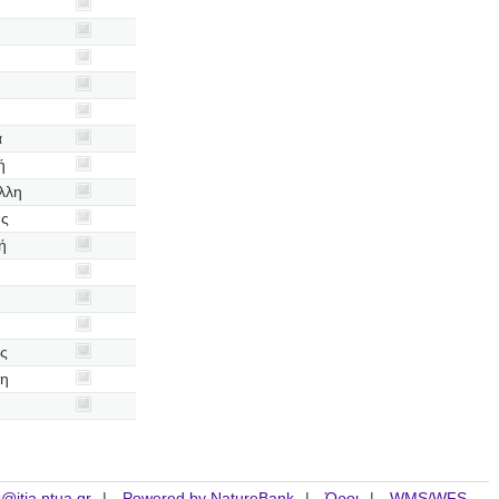
α
ή
λλη
ης
ή
η
ής
μη
is@itia.ntua.gr
Powered by NatureBank
Όροι
WMS/WFS