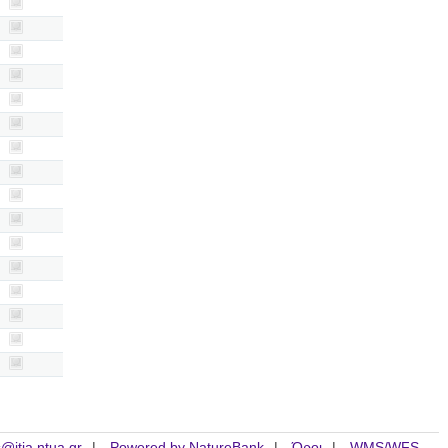
is@itia.ntua.gr
Powered by NatureBank
Όροι
WMS/WFS