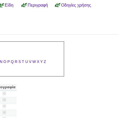
Είδη
Περιγραφή
Οδηγίες χρήσης
N
O
P
Q
R
S
T
U
V
W
X
Y
Z
ογραφία