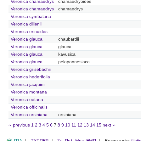
Veronica chamaedrys
chamaedryoides
Veronica chamaedrys
chamaedrys
Veronica cymbalaria
Veronica dillenii
Veronica erinoides
Veronica glauca
chaubardii
Veronica glauca
glauca
Veronica glauca
kavusica
Veronica glauca
peloponnesiaca
Veronica grisebachii
Veronica hederifolia
Veronica jacquinii
Veronica montana
Veronica oetaea
Veronica officinalis
Veronica orsiniana
orsiniana
‹‹ previous
1
2
3
4
5
6
7
8
9
10
11
12
13
14
15
next ››
ITIA
ΤΥΠΠΕΡ
Σχ. Πολ. Μηχ. ΕΜΠ
Επικοινωνία:
filot