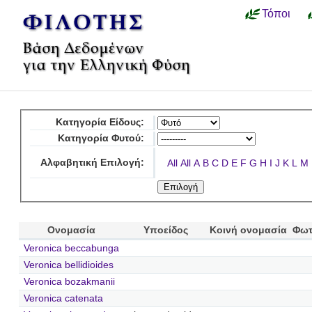
Τόποι
Κατηγορία Είδους:
Κατηγορία Φυτού:
Αλφαβητική Επιλογή:
All
All
A
B
C
D
E
F
G
H
I
J
K
L
M
Ονομασία
Υποείδος
Κοινή ονομασία
Φωτ
Veronica beccabunga
Veronica bellidioides
Veronica bozakmanii
Veronica catenata