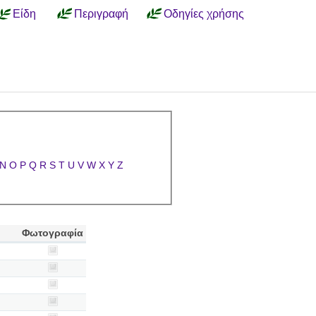
Είδη
Περιγραφή
Οδηγίες χρήσης
N
O
P
Q
R
S
T
U
V
W
X
Y
Z
Φωτογραφία