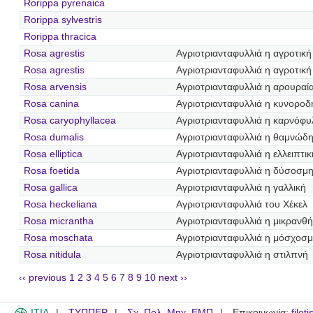
Rorippa pyrenaica
Rorippa sylvestris
Rorippa thracica
Rosa agrestis
Αγριοτριανταφυλλιά η αγροτική
Rosa agrestis
Αγριοτριανταφυλλιά η αγροτική
Rosa arvensis
Αγριοτριανταφυλλιά η αρουραί
Rosa canina
Αγριοτριανταφυλλιά η κυνοροδ
Rosa caryophyllacea
Αγριοτριανταφυλλιά η καρνόφυ
Rosa dumalis
Αγριοτριανταφυλλιά η θαμνώδ
Rosa elliptica
Αγριοτριανταφυλλιά η ελλειπτικ
Rosa foetida
Αγριοτριανταφυλλιά η δύσοσμ
Rosa gallica
Αγριοτριανταφυλλιά η γαλλική
Rosa heckeliana
Αγριοτριανταφυλλιά του Χέκελ
Rosa micrantha
Αγριοτριανταφυλλιά η μικρανθ
Rosa moschata
Αγριοτριανταφυλλιά η μόσχοσ
Rosa nitidula
Αγριοτριανταφυλλιά η στιλπνή
‹‹ previous
1
2
3
4
5
6
7
8
9
10
next ››
ITIA
ΤΥΠΠΕΡ
Σχ. Πολ. Μηχ. ΕΜΠ
Επικοινωνία:
filot