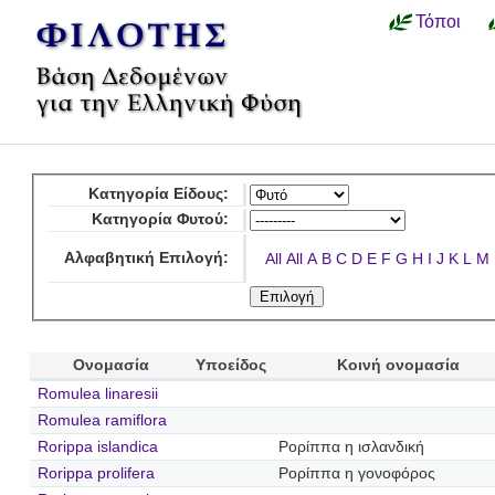
Τόποι
Κατηγορία Είδους:
Κατηγορία Φυτού:
Αλφαβητική Επιλογή:
All
All
A
B
C
D
E
F
G
H
I
J
K
L
M
Ονομασία
Υποείδος
Κοινή ονομασία
Romulea linaresii
Romulea ramiflora
Rorippa islandica
Ρορίππα η ισλανδική
Rorippa prolifera
Ρορίππα η γονοφόρος