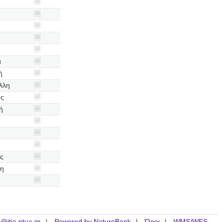
α
ή
λλη
ης
ή
η
ής
μη
is@itia.ntua.gr
Powered by NatureBank
Όροι
WMS/WFS