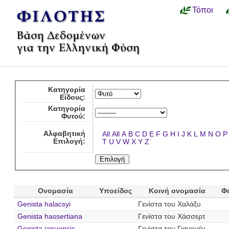
Τόποι
Κατηγορία
Είδους:
Κατηγορία
Φυτού:
Αλφαβητική
All
All
A
B
C
D
E
F
G
H
I
J
K
L
M
N
O
P
Επιλογή:
T
U
V
W
X
Y
Z
Ονομασία
Υποείδος
Κοινή ονομασία
Φ
Genista halacsyi
Γενίστα του Χαλάξυ
Genista hassertiana
Γενίστα του Χάσσερτ
Genista januensis
Γενίστα του Γιανουέν