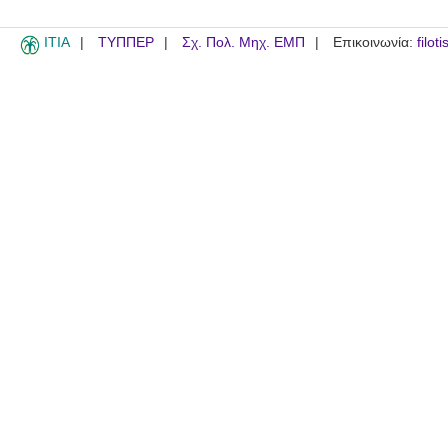
ITIA
ΤΥΠΠΕΡ
Σχ. Πολ. Μηχ. ΕΜΠ
Επικοινωνία:
filot