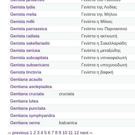
Genista lydia
Γενίστα της Λυδίας
Genista melia
Γενίστα της Μήλου
Genista millii
Γενίστα η Μίλιος
Genista parnassica
Γενίστα του Παρνασσού
Genista radiata
Γενίστα η ακτινωτή
Genista sakellariadis
Γενίστα η Σακελλαριάδη
Genista sericea
Γενίστα η μεταξώδης
Genista subcapitata
Γενίστα η υποκεφαλωτή
Genista subsericans
Γενίστα η υποχνουδωτή
Genista tinctoria
Γενίστα η βαφική
Gentiana acaulis
Gentiana asclepiadea
Gentiana cruciata
cruciata
Gentiana lutea
Gentiana punctata
Gentiana symphyandra
Gentiana verna
balcanica
‹‹ previous
1
2
3
4
5
6
7
8
9
10
11
12
next ››