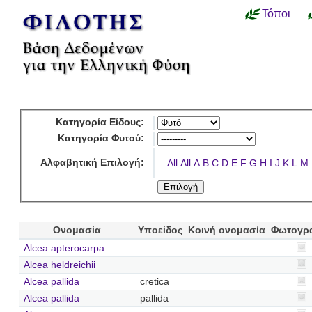
Τόποι
Κατηγορία Είδους:
Κατηγορία Φυτού:
Αλφαβητική Επιλογή:
All
All
A
B
C
D
E
F
G
H
I
J
K
L
M
Ονομασία
Υποείδος
Κοινή ονομασία
Φωτογρ
Alcea apterocarpa
Alcea heldreichii
Alcea pallida
cretica
Alcea pallida
pallida