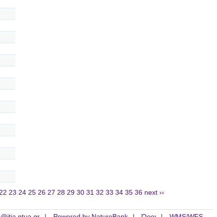
22
23
24
25
26
27
28
29
30
31
32
33
34
35
36
next ››
is@itia.ntua.gr
Powered by NatureBank
Όροι
WMS/WFS