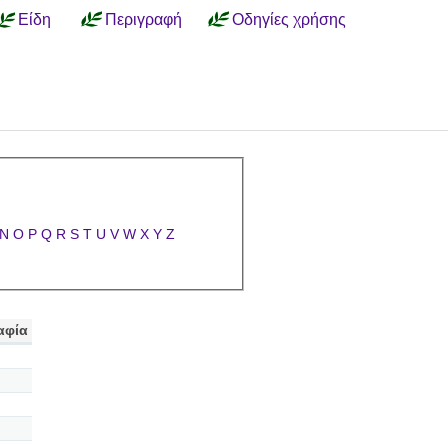
Είδη
Περιγραφή
Οδηγίες χρήσης
N
O
P
Q
R
S
T
U
V
W
X
Y
Z
αφία