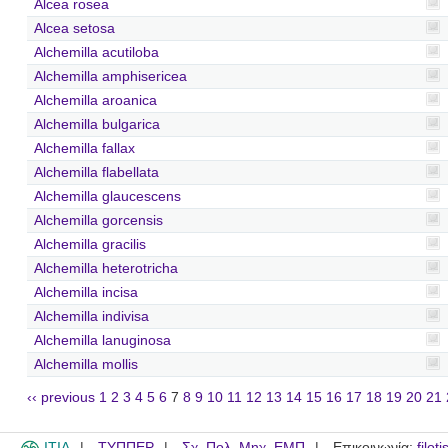
Alcea rosea
Alcea setosa
Alchemilla acutiloba
Alchemilla amphisericea
Alchemilla aroanica
Alchemilla bulgarica
Alchemilla fallax
Alchemilla flabellata
Alchemilla glaucescens
Alchemilla gorcensis
Alchemilla gracilis
Alchemilla heterotricha
Alchemilla incisa
Alchemilla indivisa
Alchemilla lanuginosa
Alchemilla mollis
‹‹ previous
1
2
3
4
5
6
7
8
9
10
11
12
13
14
15
16
17
18
19
20
21
ITIA
ΤΥΠΠΕΡ
Σχ. Πολ. Μηχ. ΕΜΠ
Επικοινωνία:
filot