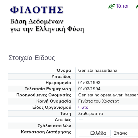
Τόποι
Στοιχεία Είδους
Όνομα
Genista hassertiana
Υποείδος
Ημερομηνία
01/03/1993
Τελευταία Ενημέρωση
01/03/1994
Προηγούμενες Oνομασίες
Genista holopetala-var. hasser
Κοινή Ονομασία
Γενίστα του Χάσσερτ
Είδος Οργανισμού
Φυτό
Τάση
Σταθερότητα
Απειλές
Σχόλια απειλών
Κατάσταση Διατήρησης
Ελλάδα
Σπάνιο