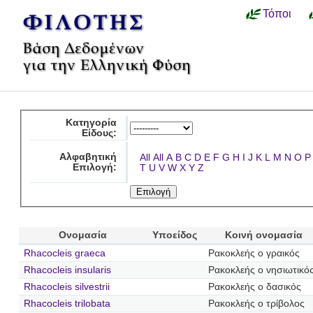
Τόποι
Κατηγορία
Είδους:
Αλφαβητική
All
All
A
B
C
D
E
F
G
H
I
J
K
L
M
N
O
P
Επιλογή:
T
U
V
W
X
Y
Z
Ονομασία
Υποείδος
Κοινή ονομασία
Rhacocleis graeca
Ρακοκλεής ο γραικός
Rhacocleis insularis
Ρακοκλεής ο νησιωτικό
Rhacocleis silvestrii
Ρακοκλεής ο δασικός
Rhacocleis trilobata
Ρακοκλεής ο τρίβολος