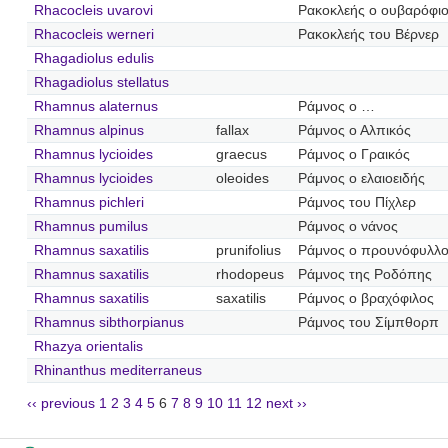
Rhacocleis uvarovi
Ρακοκλεής ο ουβαρόφι
Rhacocleis werneri
Ρακοκλεής του Βέρνερ
Rhagadiolus edulis
Rhagadiolus stellatus
Rhamnus alaternus
Ράμνος ο …
Rhamnus alpinus
fallax
Ράμνος ο Αλπικός
Rhamnus lycioides
graecus
Ράμνος ο Γραικός
Rhamnus lycioides
oleoides
Ράμνος ο ελαιοειδής
Rhamnus pichleri
Ράμνος του Πίχλερ
Rhamnus pumilus
Ράμνος ο νάνος
Rhamnus saxatilis
prunifolius
Ράμνος ο προυνόφυλλ
Rhamnus saxatilis
rhodopeus
Ράμνος της Ροδόπης
Rhamnus saxatilis
saxatilis
Ράμνος ο βραχόφιλος
Rhamnus sibthorpianus
Ράμνος του Σίμπθορπ
Rhazya orientalis
Rhinanthus mediterraneus
‹‹ previous
1
2
3
4
5
6
7
8
9
10
11
12
next ››