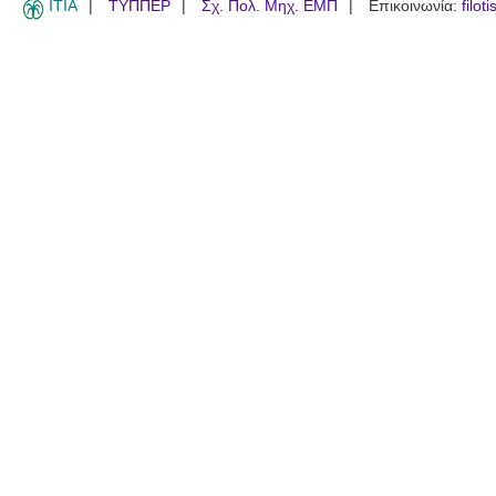
ITIA
ΤΥΠΠΕΡ
Σχ. Πολ. Μηχ. ΕΜΠ
Επικοινωνία:
filot