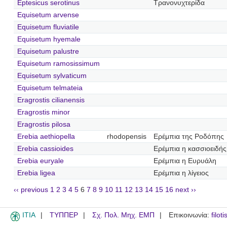
Eptesicus serotinus
Τρανονυχτερίδα
Equisetum arvense
Equisetum fluviatile
Equisetum hyemale
Equisetum palustre
Equisetum ramosissimum
Equisetum sylvaticum
Equisetum telmateia
Eragrostis cilianensis
Eragrostis minor
Eragrostis pilosa
Erebia aethiopella
rhodopensis
Ερέμπια της Ροδόπης
Erebia cassioides
Ερέμπια η κασσιοειδής
Erebia euryale
Ερέμπια η Ευρυάλη
Erebia ligea
Ερέμπια η λίγειος
‹‹ previous
1
2
3
4
5
6
7
8
9
10
11
12
13
14
15
16
next ››
ITIA
ΤΥΠΠΕΡ
Σχ. Πολ. Μηχ. ΕΜΠ
Επικοινωνία:
filot