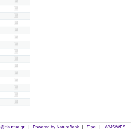
is@itia.ntua.gr
Powered by NatureBank
Όροι
WMS/WFS