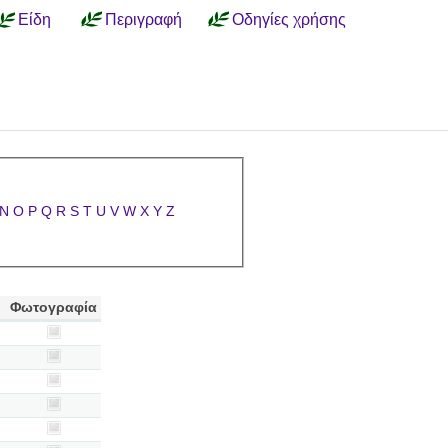
Είδη
Περιγραφή
Οδηγίες χρήσης
N
O
P
Q
R
S
T
U
V
W
X
Y
Z
Φωτογραφία