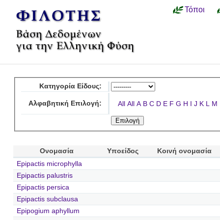
Τόποι
Κατηγορία Είδους:
Αλφαβητική Επιλογή:
All
All
A
B
C
D
E
F
G
H
I
J
K
L
M
Ονομασία
Υποείδος
Κοινή ονομασία
Epipactis microphylla
Epipactis palustris
Epipactis persica
Epipactis subclausa
Epipogium aphyllum